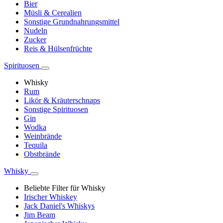
Bier
Müsli & Cerealien
Sonstige Grundnahrungsmittel
Nudeln
Zucker
Reis & Hülsenfrüchte
Spirituosen
Whisky
Rum
Likör & Kräuterschnaps
Sonstige Spirituosen
Gin
Wodka
Weinbrände
Tequila
Obstbrände
Whisky
Beliebte Filter für Whisky
Irischer Whiskey
Jack Daniel's Whiskys
Jim Beam