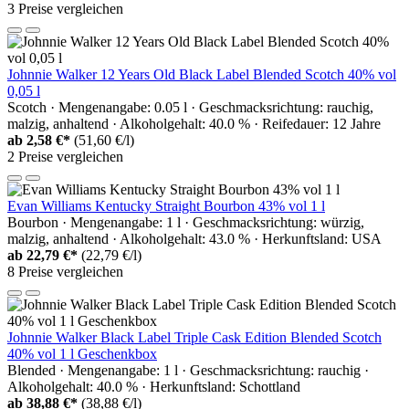
3 Preise vergleichen
Johnnie Walker 12 Years Old Black Label Blended Scotch 40% vol
0,05 l
Scotch · Mengenangabe: 0.05 l · Geschmacksrichtung: rauchig,
malzig, anhaltend · Alkoholgehalt: 40.0 % · Reifedauer: 12 Jahre
ab
2,58 €*
(51,60 €/l)
2 Preise vergleichen
Evan Williams Kentucky Straight Bourbon 43% vol 1 l
Bourbon · Mengenangabe: 1 l · Geschmacksrichtung: würzig,
malzig, anhaltend · Alkoholgehalt: 43.0 % · Herkunftsland: USA
ab
22,79 €*
(22,79 €/l)
8 Preise vergleichen
Johnnie Walker Black Label Triple Cask Edition Blended Scotch
40% vol 1 l Geschenkbox
Blended · Mengenangabe: 1 l · Geschmacksrichtung: rauchig ·
Alkoholgehalt: 40.0 % · Herkunftsland: Schottland
ab
38,88 €*
(38,88 €/l)