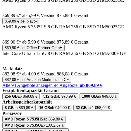
AMD Ryzen 5 7535HS 8 GB RAM 256 GB SSD 21M50025GE
869,89 €*
ab 5,99 € Versand
875,88 € Gesamt
869,89 € bei playox
AMD Ryzen 5 7535HS 8 GB RAM 256 GB SSD 21M50025GE
869,90 €*
ab 5,99 € Versand
875,89 € Gesamt
869,90 € bei Office Partner GmbH
Intel Core Ultra 5 125U 8 GB RAM 256 GB SSD 21MA000HGE
Marktplatz
882,08 €*
ab 4,00 € Versand
886,08 € Gesamt
882,08 € bei Amazon Marketplace CE
Alle 94 Angebote anzeigen
94 Angebote
ab 869,89 €
Festplattenkapazität Gesamt
256 GB
ab 869,89 €
512 GB
ab 978,99 €
1000 GB
ab 949,00 €
Arbeitsspeicherkapazität
8 GB
ab 869,89 €
16 GB
ab 949,00 €
32 GB
ab 1.058,99 €
Prozessor
AMD Ryzen 5 7535HS
ab 869,89 €
AMD Ryzen 5 7535U
ab 1.002,67 €