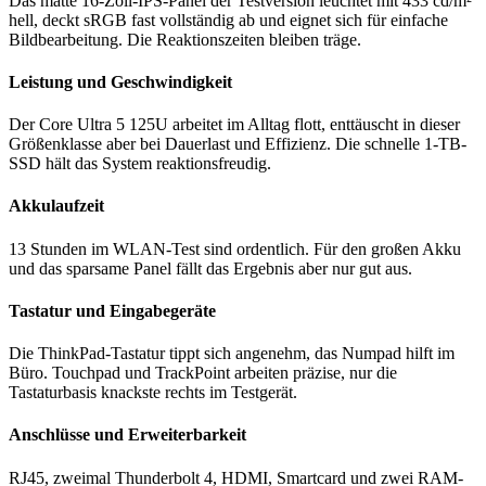
Das matte 16-Zoll-IPS-Panel der Testversion leuchtet mit 433 cd/m²
hell, deckt sRGB fast vollständig ab und eignet sich für einfache
Bildbearbeitung. Die Reaktionszeiten bleiben träge.
Leistung und Geschwindigkeit
Der Core Ultra 5 125U arbeitet im Alltag flott, enttäuscht in dieser
Größenklasse aber bei Dauerlast und Effizienz. Die schnelle 1-TB-
SSD hält das System reaktionsfreudig.
Akkulaufzeit
13 Stunden im WLAN-Test sind ordentlich. Für den großen Akku
und das sparsame Panel fällt das Ergebnis aber nur gut aus.
Tastatur und Eingabegeräte
Die ThinkPad-Tastatur tippt sich angenehm, das Numpad hilft im
Büro. Touchpad und TrackPoint arbeiten präzise, nur die
Tastaturbasis knackste rechts im Testgerät.
Anschlüsse und Erweiterbarkeit
RJ45, zweimal Thunderbolt 4, HDMI, Smartcard und zwei RAM-