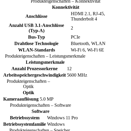
Produkteigenschaften – Konnektivität
Konnektivität
HDMI 2.1, RJ-45,
Anschlüsse
Thunderbolt 4
Anzahl USB 3.1-Anschlüsse
2
(Typ-A)
Bus-Typ
PCIe
Drahtlose Technologie
Bluetooth, WLAN
WLAN-Standards
Wi-Fi 6, Wi-Fi 6E
Produkteigenschaften – Leistungsmerkmale
Leistungsmerkmale
Anzahl Prozessorkerne
12
Arbeitsspeichergeschwindigkeit
5600 MHz
Produkteigenschaften –
Optik
Optik
Kameraauflösung
5.0 MP
Produkteigenschaften – Software
Software
Betriebssystem
Windows 11 Pro
Betriebssystemfamilie
Windows
Produkteigenschaften – Speicher