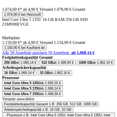
1.074,00 €*
ab 4,90 € Versand
1.078,90 € Gesamt
1.074,00 € bei Heinzsoft
Intel Core Ultra 5 135U 16 GB RAM 256 GB SSD
21MN00EVGE
Marktplatz
1.150,00 €*
ab 4,90 € Versand
1.154,90 € Gesamt
1.150,00 € bei Kaufland.de
Alle 59 Angebote anzeigen
59 Angebote
ab 1.068,14 €
Festplattenkapazität Gesamt
256 GB
ab 1.068,14 €
512 GB
ab 1.499,00 €
1000 GB
ab 1.862,10 €
Arbeitsspeicherkapazität
16 GB
ab 1.068,14 €
32 GB
ab 1.862,10 €
Prozessor
Intel Core Ultra 5 125U
ab 1.565,55 €
Intel Core Ultra 5 135U
ab 1.068,14 €
Intel Core Ultra 7 155U
ab 1.499,00 €
Variante auswählen
Festplattenkapazität Gesamt
z.B. 256 GB, 512 GB, 1000 GB
Arbeitsspeicherkapazität
z.B. 16 GB, 32 GB
Prozessor
z.B. Intel Core Ultra 5 125U, Intel Core Ultra 5 135U, Intel