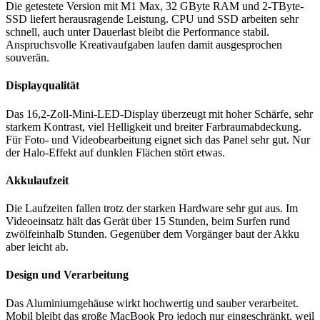
Die getestete Version mit M1 Max, 32 GByte RAM und 2-TByte-
SSD liefert herausragende Leistung. CPU und SSD arbeiten sehr
schnell, auch unter Dauerlast bleibt die Performance stabil.
Anspruchsvolle Kreativaufgaben laufen damit ausgesprochen
souverän.
Displayqualität
Das 16,2-Zoll-Mini-LED-Display überzeugt mit hoher Schärfe, sehr
starkem Kontrast, viel Helligkeit und breiter Farbraumabdeckung.
Für Foto- und Videobearbeitung eignet sich das Panel sehr gut. Nur
der Halo-Effekt auf dunklen Flächen stört etwas.
Akkulaufzeit
Die Laufzeiten fallen trotz der starken Hardware sehr gut aus. Im
Videoeinsatz hält das Gerät über 15 Stunden, beim Surfen rund
zwölfeinhalb Stunden. Gegenüber dem Vorgänger baut der Akku
aber leicht ab.
Design und Verarbeitung
Das Aluminiumgehäuse wirkt hochwertig und sauber verarbeitet.
Mobil bleibt das große MacBook Pro jedoch nur eingeschränkt, weil