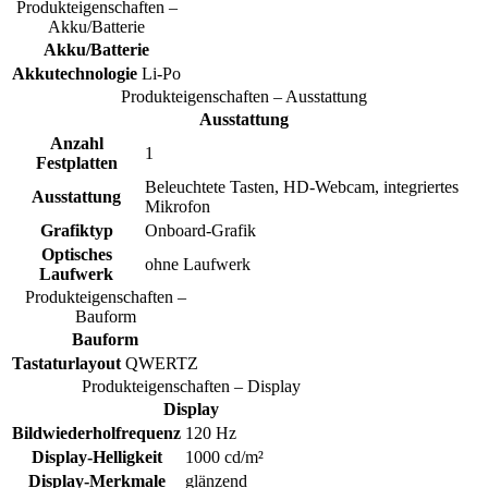
Produkteigenschaften –
Akku/Batterie
Akku/Batterie
Akkutechnologie
Li-Po
Produkteigenschaften – Ausstattung
Ausstattung
Anzahl
1
Festplatten
Beleuchtete Tasten, HD-Webcam, integriertes
Ausstattung
Mikrofon
Grafiktyp
Onboard-Grafik
Optisches
ohne Laufwerk
Laufwerk
Produkteigenschaften –
Bauform
Bauform
Tastaturlayout
QWERTZ
Produkteigenschaften – Display
Display
Bildwiederholfrequenz
120 Hz
Display-Helligkeit
1000 cd/m²
Display-Merkmale
glänzend