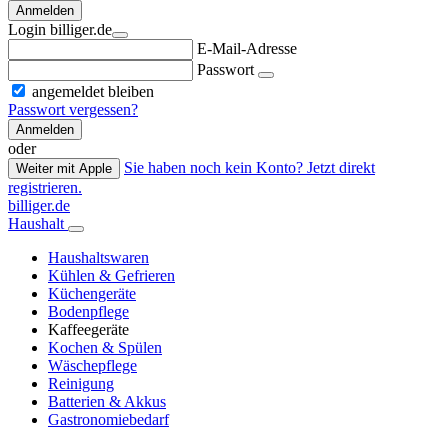
Anmelden
Login billiger.de
E-Mail-Adresse
Passwort
angemeldet bleiben
Passwort vergessen?
Anmelden
oder
Sie haben noch kein Konto? Jetzt direkt
Weiter mit Apple
registrieren.
billiger.de
Haushalt
Haushaltswaren
Kühlen & Gefrieren
Küchengeräte
Bodenpflege
Kaffeegeräte
Kochen & Spülen
Wäschepflege
Reinigung
Batterien & Akkus
Gastronomiebedarf