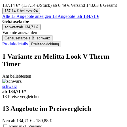
137,14 €*
(137,14 €/Stück)
ab 6,49 € Versand
143,63 € Gesamt
137,14 € bei evolt24
Alle 13 Angebote anzeigen
13 Angebote
ab 134,71 €
Gehäusefarbe
schwarz
ab 134,71 €
Variante auswählen
Gehäusefarbe
z.B. schwarz
Produktdetails
Preisentwicklung
1 Variante
zu Melitta Look V Therm
Timer
Am beliebtesten
schwarz
ab
134,71 €*
13 Preise vergleichen
13 Angebote im Preisvergleich
Neu ab 134,71 € - 189,88 €
Preis inkl. Versand