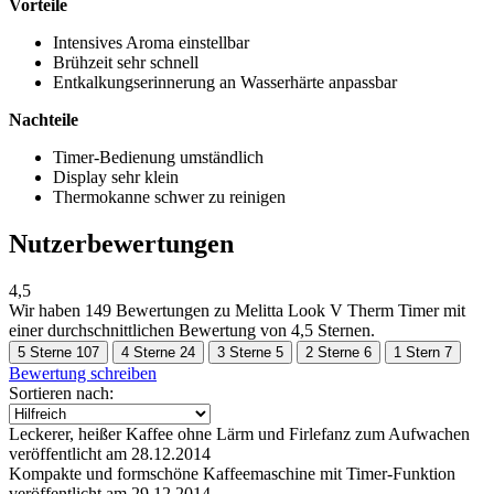
Vorteile
Intensives Aroma einstellbar
Brühzeit sehr schnell
Entkalkungserinnerung an Wasserhärte anpassbar
Nachteile
Timer-Bedienung umständlich
Display sehr klein
Thermokanne schwer zu reinigen
Nutzerbewertungen
4,5
Wir haben
149 Bewertungen
zu Melitta Look V Therm Timer mit
einer durchschnittlichen Bewertung von 4,5 Sternen.
5 Sterne
107
4 Sterne
24
3 Sterne
5
2 Sterne
6
1 Stern
7
Bewertung schreiben
Sortieren nach:
Leckerer, heißer Kaffee ohne Lärm und Firlefanz zum Aufwachen
veröffentlicht am 28.12.2014
Kompakte und formschöne Kaffeemaschine mit Timer-Funktion
veröffentlicht am 29.12.2014