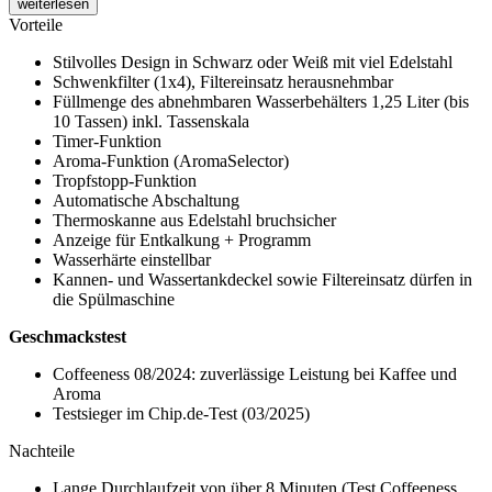
weiterlesen
Vorteile
Stilvolles Design in Schwarz oder Weiß mit viel Edelstahl
Schwenkfilter (1x4), Filtereinsatz herausnehmbar
Füllmenge des abnehmbaren Wasserbehälters 1,25 Liter (bis
10 Tassen) inkl. Tassenskala
Timer-Funktion
Aroma-Funktion (AromaSelector)
Tropfstopp-Funktion
Automatische Abschaltung
Thermoskanne aus Edelstahl bruchsicher
Anzeige für Entkalkung + Programm
Wasserhärte einstellbar
Kannen- und Wassertankdeckel sowie Filtereinsatz dürfen in
die Spülmaschine
Geschmackstest
Coffeeness 08/2024: zuverlässige Leistung bei Kaffee und
Aroma
Testsieger im Chip.de-Test (03/2025)
Nachteile
Lange Durchlaufzeit von über 8 Minuten (Test Coffeeness