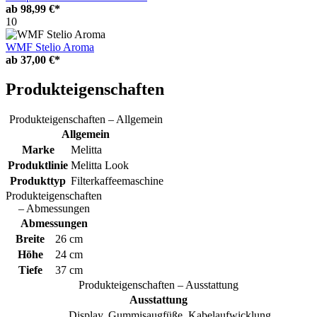
ab
98,99 €*
10
WMF Stelio Aroma
ab
37,00 €*
Produkteigenschaften
Produkteigenschaften – Allgemein
Allgemein
Marke
Melitta
Produktlinie
Melitta Look
Produkttyp
Filterkaffeemaschine
Produkteigenschaften
– Abmessungen
Abmessungen
Breite
26 cm
Höhe
24 cm
Tiefe
37 cm
Produkteigenschaften – Ausstattung
Ausstattung
Display, Gummisaugfüße, Kabelaufwicklung,