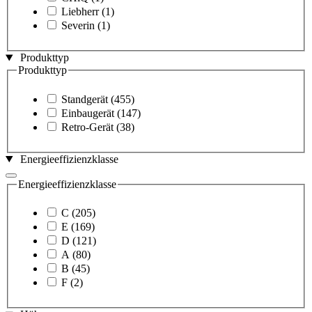
Liebherr
(1)
Severin
(1)
Produkttyp
Produkttyp
Standgerät
(455)
Einbaugerät
(147)
Retro-Gerät
(38)
Energieeffizienzklasse
Energieeffizienzklasse
C
(205)
E
(169)
D
(121)
A
(80)
B
(45)
F
(2)