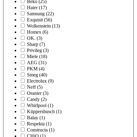
Beko
(25)
Haier
(17)
Samsung
(22)
Exquisit
(56)
Wolkenstein
(13)
Homex
(6)
OK.
(3)
Sharp
(7)
Privileg
(3)
Miele
(18)
AEG
(31)
PKM
(4)
Smeg
(40)
Electrolux
(9)
Neff
(5)
Oranier
(3)
Candy
(2)
Whirlpool
(1)
Küppersbusch
(1)
Balay
(1)
Respekta
(1)
Constructa
(1)
CHiQ
(1)