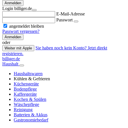
Anmelden
Login billiger.de
E-Mail-Adresse
Passwort
angemeldet bleiben
Passwort vergessen?
Anmelden
oder
Sie haben noch kein Konto? Jetzt direkt
Weiter mit Apple
registrieren.
billiger.de
Haushalt
Haushaltswaren
Kühlen & Gefrieren
Küchengeräte
Bodenpflege
Kaffeegeräte
Kochen & Spülen
Wäschepflege
Reinigung
Batterien & Akkus
Gastronomiebedarf