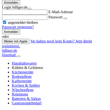
Anmelden
Login billiger.de
E-Mail-Adresse
Passwort
angemeldet bleiben
Passwort vergessen?
Anmelden
oder
Sie haben noch kein Konto? Jetzt direkt
Weiter mit Apple
registrieren.
billiger.de
Haushalt
Haushaltswaren
Kühlen & Gefrieren
Küchengeräte
Bodenpflege
Kaffeegeräte
Kochen & Spülen
Wäschepflege
Reinigung
Batterien & Akkus
Gastronomiebedarf