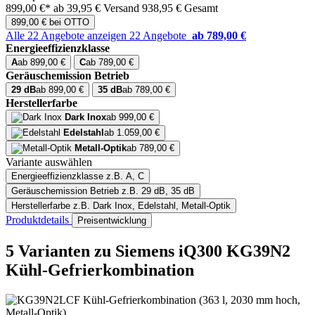
899,00 €*
ab 39,95 € Versand
938,95 € Gesamt
899,00 € bei OTTO
Alle 22 Angebote anzeigen
22 Angebote
ab 789,00 €
Energieeffizienzklasse
A
ab 899,00 €
C
ab 789,00 €
Geräuschemission Betrieb
29 dB
ab 899,00 €
35 dB
ab 789,00 €
Herstellerfarbe
Dark Inox
ab 999,00 €
Edelstahl
ab 1.059,00 €
Metall-Optik
ab 789,00 €
Variante auswählen
Energieeffizienzklasse
z.B. A, C
Geräuschemission Betrieb
z.B. 29 dB, 35 dB
Herstellerfarbe
z.B. Dark Inox, Edelstahl, Metall-Optik
Produktdetails
Preisentwicklung
5 Varianten
zu Siemens iQ300 KG39N2
Kühl-Gefrierkombination