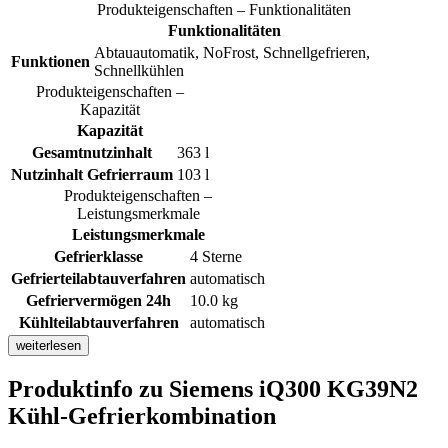
Produkteigenschaften – Funktionalitäten
Funktionalitäten
Abtauautomatik, NoFrost, Schnellgefrieren,
Funktionen
Schnellkühlen
Produkteigenschaften –
Kapazität
Kapazität
Gesamtnutzinhalt
363 l
Nutzinhalt Gefrierraum
103 l
Produkteigenschaften –
Leistungsmerkmale
Leistungsmerkmale
Gefrierklasse
4 Sterne
Gefrierteilabtauverfahren
automatisch
Gefriervermögen 24h
10.0 kg
Kühlteilabtauverfahren
automatisch
weiterlesen
Produktinfo
zu Siemens iQ300 KG39N2
Kühl-Gefrierkombination