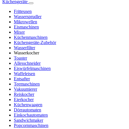
Küchengeräte
Fritteusen
Wassersprudler
Mikrowellen
Eismaschinen
Mixer
Küchenmaschinen
Küchengeräte-Zubehör
Wasserfilter
Wasserkocher
Toaster
Allesschneider
Eiswürfelmaschinen
Waffeleisen
Entsafter
Teemaschinen
Vakuumierer
Reiskocher
Eierkocher
Küchenwaagen
Dörrautomaten
Einkochautomaten
Sandwichmaker
Popcornmaschinen