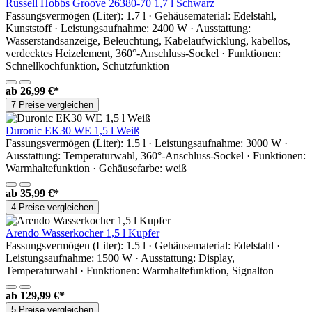
Russell Hobbs Groove 26380-70 1,7 l Schwarz
Fassungsvermögen (Liter): 1.7 l · Gehäusematerial: Edelstahl,
Kunststoff · Leistungsaufnahme: 2400 W · Ausstattung:
Wasserstandsanzeige, Beleuchtung, Kabelaufwicklung, kabellos,
verdecktes Heizelement, 360°-Anschluss-Sockel · Funktionen:
Schnellkochfunktion, Schutzfunktion
ab
26,99 €*
7 Preise vergleichen
Duronic EK30 WE 1,5 l Weiß
Fassungsvermögen (Liter): 1.5 l · Leistungsaufnahme: 3000 W ·
Ausstattung: Temperaturwahl, 360°-Anschluss-Sockel · Funktionen:
Warmhaltefunktion · Gehäusefarbe: weiß
ab
35,99 €*
4 Preise vergleichen
Arendo Wasserkocher 1,5 l Kupfer
Fassungsvermögen (Liter): 1.5 l · Gehäusematerial: Edelstahl ·
Leistungsaufnahme: 1500 W · Ausstattung: Display,
Temperaturwahl · Funktionen: Warmhaltefunktion, Signalton
ab
129,99 €*
5 Preise vergleichen