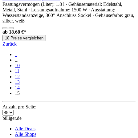
Fassungsvermögen (Liter): 1.8 l · Gehäusematerial: Edelstahl,
Metall, Stahl · Leistungsaufnahme: 1500 W · Ausstattung:
Wasserstandsanzeige, 360°-Anschluss-Sockel · Gehäusefarbe: grau,
silber, weiß
ab
18,68 €*
10 Preise vergleichen
Zurück
1
...
10
11
12
13
14
15
Anzahl pro Seite:
billiger.de
Alle Deals
Alle Shops