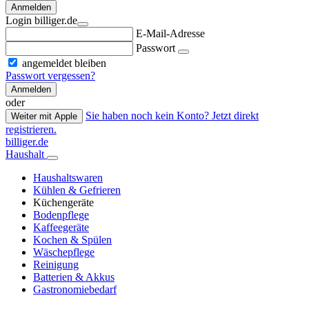
Anmelden
Login billiger.de
E-Mail-Adresse
Passwort
angemeldet bleiben
Passwort vergessen?
Anmelden
oder
Sie haben noch kein Konto? Jetzt direkt
Weiter mit Apple
registrieren.
billiger.de
Haushalt
Haushaltswaren
Kühlen & Gefrieren
Küchengeräte
Bodenpflege
Kaffeegeräte
Kochen & Spülen
Wäschepflege
Reinigung
Batterien & Akkus
Gastronomiebedarf