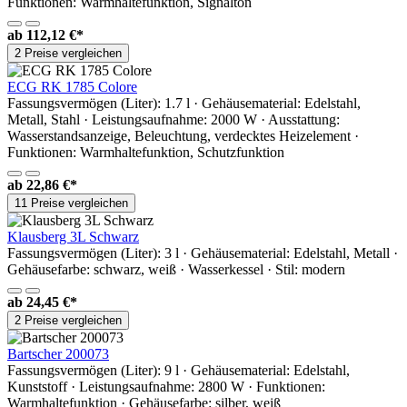
Funktionen: Warmhaltefunktion, Signalton
ab
112,12 €*
2 Preise vergleichen
ECG RK 1785 Colore
Fassungsvermögen (Liter): 1.7 l · Gehäusematerial: Edelstahl,
Metall, Stahl · Leistungsaufnahme: 2000 W · Ausstattung:
Wasserstandsanzeige, Beleuchtung, verdecktes Heizelement ·
Funktionen: Warmhaltefunktion, Schutzfunktion
ab
22,86 €*
11 Preise vergleichen
Klausberg 3L Schwarz
Fassungsvermögen (Liter): 3 l · Gehäusematerial: Edelstahl, Metall ·
Gehäusefarbe: schwarz, weiß · Wasserkessel · Stil: modern
ab
24,45 €*
2 Preise vergleichen
Bartscher 200073
Fassungsvermögen (Liter): 9 l · Gehäusematerial: Edelstahl,
Kunststoff · Leistungsaufnahme: 2800 W · Funktionen:
Warmhaltefunktion · Gehäusefarbe: silber, weiß