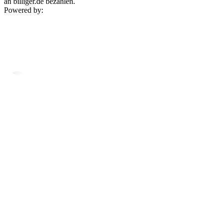
an billiger.de bezahlen.
Powered by: