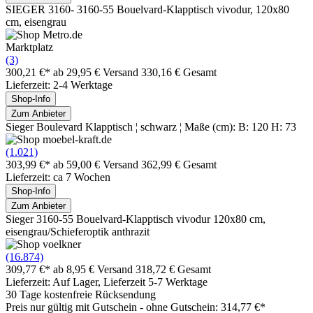
SIEGER 3160- 3160-55 Bouelvard-Klapptisch vivodur, 120x80
cm, eisengrau
Marktplatz
(3)
300,21 €*
ab 29,95 € Versand
330,16 € Gesamt
Lieferzeit: 2-4 Werktage
Shop-Info
Zum Anbieter
Sieger Boulevard Klapptisch ¦ schwarz ¦ Maße (cm): B: 120 H: 73
(1.021)
303,99 €*
ab 59,00 € Versand
362,99 € Gesamt
Lieferzeit: ca 7 Wochen
Shop-Info
Zum Anbieter
Sieger 3160-55 Bouelvard-Klapptisch vivodur 120x80 cm,
eisengrau/Schieferoptik anthrazit
(16.874)
309,77 €*
ab 8,95 € Versand
318,72 € Gesamt
Lieferzeit: Auf Lager, Lieferzeit 5-7 Werktage
30 Tage kostenfreie Rücksendung
Preis nur gültig mit
Gutschein -
ohne Gutschein: 314,77 €*