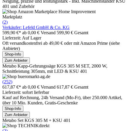
Neigung, präzise und leistungsstark - Inkl. Maschinenständer KSU
401 und Zubehör
Marktplatz
(2)
Verkäufer: Lefeld GmbH & Co. KG
599,90 €*
ab 0,00 € Versand
599,90 € Gesamt
Lieferzeit: Auf Lager
Oft versandkostenfrei ab 49,00 € oder mit Amazon Prime (siehe
Anbieter)
Shop-Info
Zum Anbieter
Metabo Kapp-Gehrungssäge KGS 305 M SET, 2000 W,
Schnittleistung 305mm, mit LED & KSU 401
(252)
617,87 €*
ab 0,00 € Versand
617,87 € Gesamt
Lieferzeit: sofort lieferbar
Kauf auf Rechnung, 24h Versand (Mo-Fr), über 250.000 Artikel,
über 10 Mio. Kunden, Gratis-Geschenke
Shop-Info
Zum Anbieter
Metabo Set KGS 305 M + KSU 401
(2)