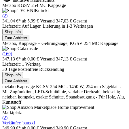
inklusive Käuferschutz
Metabo KGSV 254 MC Kappsäge
(2)
341,04 €*
ab 5,99 € Versand
347,03 € Gesamt
Lieferzeit: Auf Lager, Lieferung in 1-3 Werktagen
Shop-Info
Zum Anbieter
Metabo, Kappsäge + Gehrungssäge, KGSV 254 MC Kappsäge
(160)
347,13 €*
ab 0,00 € Versand
347,13 € Gesamt
Lieferzeit: 1 Werktag
30 Tage kostenfreie Rücksendung
Shop-Info
Zum Anbieter
metabo Kappsäge KGSV 254 MC - 1450 W, 254 mm Sägeblatt -
Mit Zugfunktion, LED-Schnittlinie, variable Drehzahl, beidseitig
neigbar, kompakt, exakte Schnitte, Spanabsaugung - Für Holz, Alu,
Kunststoff
Marktplatz
(2)
Verkäufer: bauxxl
349,90 €*
ab 0,00 € Versand
349,90 € Gesamt