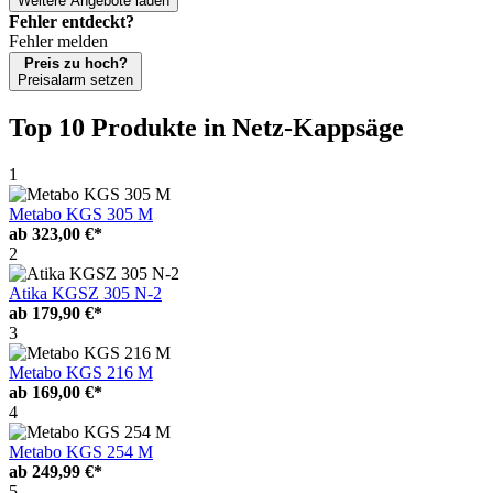
Weitere Angebote laden
Fehler entdeckt?
Fehler melden
Preis zu hoch?
Preisalarm setzen
Top 10 Produkte
in Netz-Kappsäge
1
Metabo KGS 305 M
ab
323,00 €*
2
Atika KGSZ 305 N-2
ab
179,90 €*
3
Metabo KGS 216 M
ab
169,00 €*
4
Metabo KGS 254 M
ab
249,99 €*
5