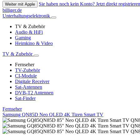
Sie haben noch kein Konto? Jetzt direkt registrieren
Weiter mit Apple
billiger.de
Unterhaltungselektronik
TV & Zubehör
Audio & HiFi
Gaming
Heimkino & Video
TV & Zubehör
Fernseher
TV-Zubehör
CI-Module
Digitale Receiver
Sat-Antennen
DVB-T2 Antennen
Sat-Finder
Fernseher
Samsung QN85D Neo QLED 4K Tizen Smart TV