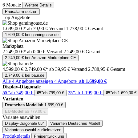
6 Monate
Weitere Details
Preisalarm setzen
Top Angebote
1.699,00 €*
ab 79,90 € Versand
1.778,90 € Gesamt
1.699,00 € bei gamingoase.de
Marktplatz
2.249,00 €*
ab 0,00 € Versand
2.249,00 € Gesamt
2.249,00 € bei Amazon Marketplace CE
4.599,00 €
2.749,00 €*
ab 39,95 € Versand
2.788,95 € Gesamt
2.749,00 € bei baur.de
Alle 4 Angebote anzeigen
4 Angebote
ab 1.699,00 €
Display-Diagonale
55"
ab 749,00 €
75"
ab 1.199,00 €
65"
ab 799,00 €
85"
ab 1.699,00 €
Varianten
Deutsches Modell
ab 1.699,00 €
EU-Modell
ab 779,00 €
Variante auswählen
Display-Diagonale
85"
Varianten
Deutsches Modell
Variantenauswahl zurücksetzen
Produktdetails
Preisentwicklung