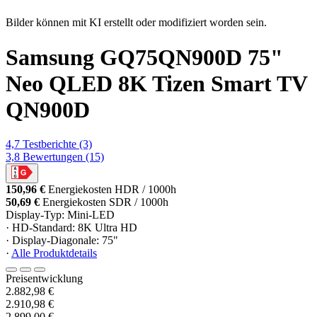
Bilder können mit KI erstellt oder modifiziert worden sein.
Samsung GQ75QN900D 75"
Neo QLED 8K Tizen Smart TV
QN900D
4,7
Testberichte
(3)
3,8
Bewertungen
(15)
150,96 €
Energiekosten HDR / 1000h
50,69 €
Energiekosten SDR / 1000h
Display-Typ: Mini-LED
· HD-Standard: 8K Ultra HD
· Display-Diagonale: 75"
·
Alle Produktdetails
Preisentwicklung
2.882,98 €
2.910,98 €
2.899,00 €