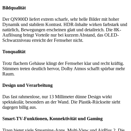
Bildqualität
Der QN900D liefert extrem scharfe, sehr helle Bilder mit hoher
Dynamik und stabilem Kontrast. HDR-Inhalte wirken farbstark und
natürlich, Bewegungen erscheinen glatt und detailreich. Die 8K-
Auflösung bringt Vorteile nur bei kurzem Abstand, das OLED-
Schwarzniveau erreicht der Fernseher nicht.
Tonqualität
Trotz flachem Gehäuse klingt der Fernseher klar und recht kräftig.
Stimmen treten deutlich hervor, Dolby Atmos schafft spürbar mehr
Raum.
Design und Verarbeitung
Das fast rahmenlose, nur 13 Millimeter dünne Design wirkt
spektakulär, besonders an der Wand. Die Plastik-Rückseite sieht
dagegen billig aus.
Smart-TV-Funktionen, Konnektivität und Gaming
Tizen bietet viele Streaming-Apps, Multi-View und AirPlay 2. Die