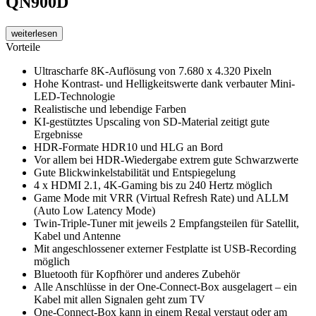
QN900D
weiterlesen
Vorteile
Ultrascharfe 8K-Auflösung von 7.680 x 4.320 Pixeln
Hohe Kontrast- und Helligkeitswerte dank verbauter Mini-
LED-Technologie
Realistische und lebendige Farben
KI-gestütztes Upscaling von SD-Material zeitigt gute
Ergebnisse
HDR-Formate HDR10 und HLG an Bord
Vor allem bei HDR-Wiedergabe extrem gute Schwarzwerte
Gute Blickwinkelstabilität und Entspiegelung
4 x HDMI 2.1, 4K-Gaming bis zu 240 Hertz möglich
Game Mode mit VRR (Virtual Refresh Rate) und ALLM
(Auto Low Latency Mode)
Twin-Triple-Tuner mit jeweils 2 Empfangsteilen für Satellit,
Kabel und Antenne
Mit angeschlossener externer Festplatte ist USB-Recording
möglich
Bluetooth für Kopfhörer und anderes Zubehör
Alle Anschlüsse in der One-Connect-Box ausgelagert – ein
Kabel mit allen Signalen geht zum TV
One-Connect-Box kann in einem Regal verstaut oder am