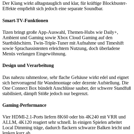
Der Klang wirkt alltagstauglich und klar, für kräftige Blockbuster-
Effekte empfiehlt sich jedoch eine separate Soundbar.
Smart-TV-Funktionen
Tizen bringt große App-Auswahl, Themen-Hubs wie Daily+,
Ambient und Gaming sowie Xbox Cloud Gaming auf den
Startbildschirm. Twin-Triple-Tuner mit Aufnahme und Timeshift
sowie Sprachassistenten erleichtern Nutzung, doch überladene
Menüs verlangen Eingewöhnung.
Design und Verarbeitung
Das nahezu rahmenlose, sehr flache Gehäuse wirkt edel und eignet
sich hervorragend für Wandmontage oder dezente Aufstellung. Die
One Connect Box bündelt Anschlüsse sauber, der schwere Standfuß
stabilisiert, dämpft Stöße jedoch nur begrenzt.
Gaming-Performance
Vier HDMI-2.1-Ports liefern 8K60 oder bis 4K240 mit VRR und
ALLM, 4K120 reagiert sehr schnell. In einigen Spielen arbeitet
Local Dimming träge, dadurch flackern schwarze Balken leicht und
lenken kurz ab.