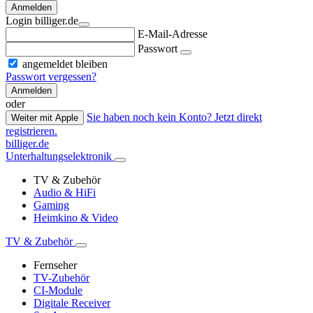
Anmelden
Login billiger.de
E-Mail-Adresse
Passwort
angemeldet bleiben
Passwort vergessen?
Anmelden
oder
Sie haben noch kein Konto? Jetzt direkt
Weiter mit Apple
registrieren.
billiger.de
Unterhaltungselektronik
TV & Zubehör
Audio & HiFi
Gaming
Heimkino & Video
TV & Zubehör
Fernseher
TV-Zubehör
CI-Module
Digitale Receiver