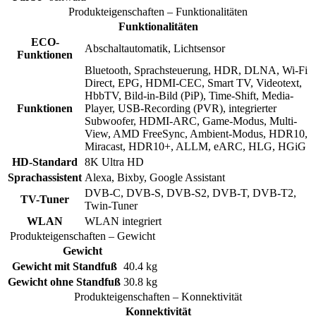
Produkteigenschaften – Funktionalitäten
Funktionalitäten
ECO-
Abschaltautomatik, Lichtsensor
Funktionen
Bluetooth, Sprachsteuerung, HDR, DLNA, Wi-Fi
Direct, EPG, HDMI-CEC, Smart TV, Videotext,
HbbTV, Bild-in-Bild (PiP), Time-Shift, Media-
Funktionen
Player, USB-Recording (PVR), integrierter
Subwoofer, HDMI-ARC, Game-Modus, Multi-
View, AMD FreeSync, Ambient-Modus, HDR10,
Miracast, HDR10+, ALLM, eARC, HLG, HGiG
HD-Standard
8K Ultra HD
Sprachassistent
Alexa, Bixby, Google Assistant
DVB-C, DVB-S, DVB-S2, DVB-T, DVB-T2,
TV-Tuner
Twin-Tuner
WLAN
WLAN integriert
Produkteigenschaften – Gewicht
Gewicht
Gewicht mit Standfuß
40.4 kg
Gewicht ohne Standfuß
30.8 kg
Produkteigenschaften – Konnektivität
Konnektivität