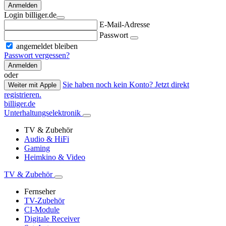
Anmelden
Login billiger.de
E-Mail-Adresse
Passwort
angemeldet bleiben
Passwort vergessen?
Anmelden
oder
Sie haben noch kein Konto? Jetzt direkt
Weiter mit Apple
registrieren.
billiger.de
Unterhaltungselektronik
TV & Zubehör
Audio & HiFi
Gaming
Heimkino & Video
TV & Zubehör
Fernseher
TV-Zubehör
CI-Module
Digitale Receiver