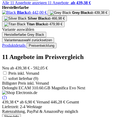
Alle 11 Angebote anzeigen
11 Angebote
ab 439,38 €
Herstellerfarbe
Black
ab 442,00 €
Grey Black
ab 439,38 €
Silver Black
ab 466,98 €
Titan Black
ab 479,99 €
Variante auswählen
Herstellerfarbe
Grey Black
Variantenauswahl zurücksetzen
Produktdetails
Preisentwicklung
11 Angebote im Preisvergleich
Neu ab 439,38 € - 592,05 €
Preis inkl. Versand
sofort lieferbar
(9)
Billigster Preis inkl. Versand
Delonghi ECAM 310.60.GB Magnifica Evo Next
(7)
439,38 €*
ab 6,90 € Versand
446,28 € Gesamt
Lieferzeit: 2-4 Werktage
Ratenzahlung, PayPal & AmazonPay möglich
Shop-Info