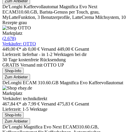
Zum Anbieter
De'Longhi Kaffeevollautomat Magnifica Evo Next
ECAM310.60.GB, Barista-Genuss per Touch, grau,
MyLatteFunktion, 3 Benutzerprofile, LatteCrema Milchsystem, 10
Rezepte grau
Marktplatz
(2.678)
Verkäufer: OTTO
449,00 €*
ab 0,00 € Versand
449,00 € Gesamt
Lieferzeit: lieferbar - in 1-2 Werktagen bei dir
30 Tage kostenfreie Rücksendung
GRATIS Versand mit OTTO UP
Shop-Info
Zum Anbieter
DeLonghi ECAM 310.60.GB Magnifica Evo Kaffeevollautomat
Marktplatz
Verkäufer: technikdirekt
467,84 €*
ab 7,99 € Versand
475,83 € Gesamt
Lieferzeit: 1-5 Werktage
Shop-Info
Zum Anbieter
De'Longhi Magnifica Evo Next ECAM310.60.GB,