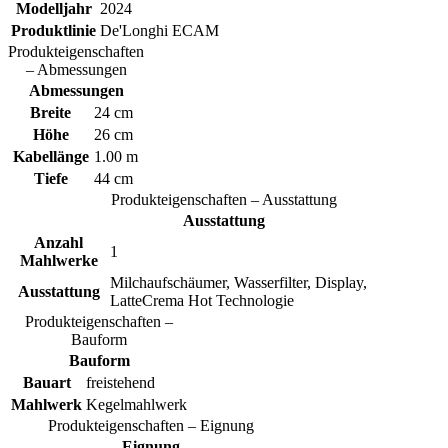
Modelljahr
2024
Produktlinie
De'Longhi ECAM
Produkteigenschaften
– Abmessungen
Abmessungen
Breite
24 cm
Höhe
26 cm
Kabellänge
1.00 m
Tiefe
44 cm
Produkteigenschaften – Ausstattung
Ausstattung
Anzahl
1
Mahlwerke
Milchaufschäumer, Wasserfilter, Display,
Ausstattung
LatteCrema Hot Technologie
Produkteigenschaften –
Bauform
Bauform
Bauart
freistehend
Mahlwerk
Kegelmahlwerk
Produkteigenschaften – Eignung
Eignung