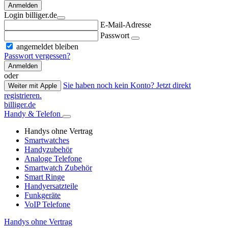
Anmelden
Login billiger.de
E-Mail-Adresse
Passwort
angemeldet bleiben
Passwort vergessen?
Anmelden
oder
Sie haben noch kein Konto? Jetzt direkt
Weiter mit Apple
registrieren.
billiger.de
Handy & Telefon
Handys ohne Vertrag
Smartwatches
Handyzubehör
Analoge Telefone
Smartwatch Zubehör
Smart Ringe
Handyersatzteile
Funkgeräte
VoIP Telefone
Handys ohne Vertrag