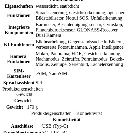
Eigenschaften
wasserdicht, staubdicht
Sprachsteuerung, Gesichtserkennung, optischer
Funktionen
Bildstabilisator, Notruf SOS, Unfallerkennung
Barometer, Beschleunigungssensor, Gyroskop,
Integrierte
Fingerabdrucksensor, GLONASS-Receiver,
Komponenten
Dual-Kamera
Bildbearbeitung, Gegenstandssuche in Bildern,
KI-Funktionen
verbesserte Fotoaufnahmen, Apple Intelligence
Makro, Panorama, HDR, Gesichtserkennung,
Kamera-
Nachtmodus, Zeitraffer, Portraitmodus, Bokeh-
Funktionen
Modus, Zeitlupe, Serienbild, Lächelerkennung
SIM-
eSIM, NanoSIM
Kartenleser
Sprachassistent
Siri
Produkteigenschaften
– Gewicht
Gewicht
Gewicht
170 g
Produkteigenschaften – Konnektivität
Konnektivität
Anschlüsse
USB (Typ-C)
Datenübertragung
3G, LTE, 5G