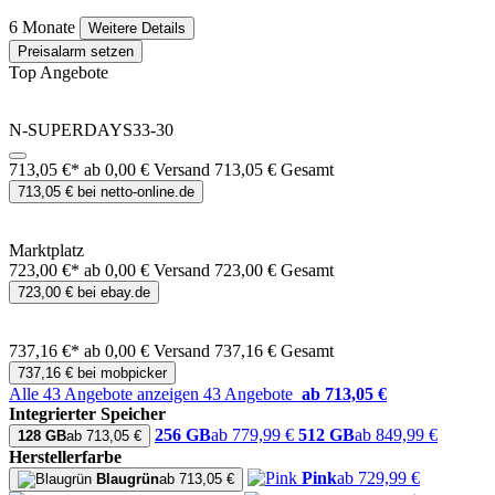
6 Monate
Weitere Details
Preisalarm setzen
Top Angebote
N-SUPERDAYS33-30
713,05 €*
ab 0,00 € Versand
713,05 € Gesamt
713,05 € bei netto-online.de
Marktplatz
723,00 €*
ab 0,00 € Versand
723,00 € Gesamt
723,00 € bei ebay.de
737,16 €*
ab 0,00 € Versand
737,16 € Gesamt
737,16 € bei mobpicker
Alle 43 Angebote anzeigen
43 Angebote
ab 713,05 €
Integrierter Speicher
256 GB
ab 779,99 €
512 GB
ab 849,99 €
128 GB
ab 713,05 €
Herstellerfarbe
Pink
ab 729,99 €
Blaugrün
ab 713,05 €