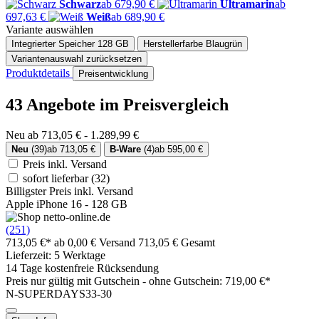
Schwarz
ab 679,90 €
Ultramarin
ab
697,63 €
Weiß
ab 689,90 €
Variante auswählen
Integrierter Speicher
128 GB
Herstellerfarbe
Blaugrün
Variantenauswahl zurücksetzen
Produktdetails
Preisentwicklung
43 Angebote im Preisvergleich
Neu ab 713,05 € - 1.289,99 €
Neu
(39)
ab 713,05 €
B-Ware
(4)
ab 595,00 €
Preis inkl. Versand
sofort lieferbar
(32)
Billigster Preis inkl. Versand
Apple iPhone 16 - 128 GB
(251)
713,05 €*
ab 0,00 € Versand
713,05 € Gesamt
Lieferzeit: 5 Werktage
14 Tage kostenfreie Rücksendung
Preis nur gültig mit
Gutschein -
ohne Gutschein: 719,00 €*
N-SUPERDAYS33-30