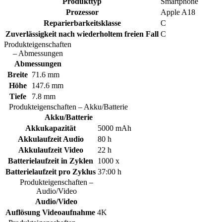
Produkttyp
Smartphone
Prozessor
Apple A18
Reparierbarkeitsklasse
C
Zuverlässigkeit nach wiederholtem freien Fall
C
Produkteigenschaften
– Abmessungen
Abmessungen
Breite
71.6 mm
Höhe
147.6 mm
Tiefe
7.8 mm
Produkteigenschaften – Akku/Batterie
Akku/Batterie
Akkukapazität
5000 mAh
Akkulaufzeit Audio
80 h
Akkulaufzeit Video
22 h
Batterielaufzeit in Zyklen
1000 x
Batterielaufzeit pro Zyklus
37:00 h
Produkteigenschaften –
Audio/Video
Audio/Video
Auflösung Videoaufnahme
4K