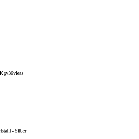
 Kgv39vleas
tahl - Silber