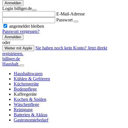
Anmelden
Login billiger.de
E-Mail-Adresse
Passwort
angemeldet bleiben
Passwort vergessen?
Anmelden
oder
Sie haben noch kein Konto? Jetzt direkt
Weiter mit Apple
registrieren.
billiger.de
Haushalt
Haushaltswaren
Kühlen & Gefrieren
Küchengeräte
Bodenpflege
Kaffeegeräte
Kochen & Spülen
Wäschepflege
Reinigung
Batterien & Akkus
Gastronomiebedarf