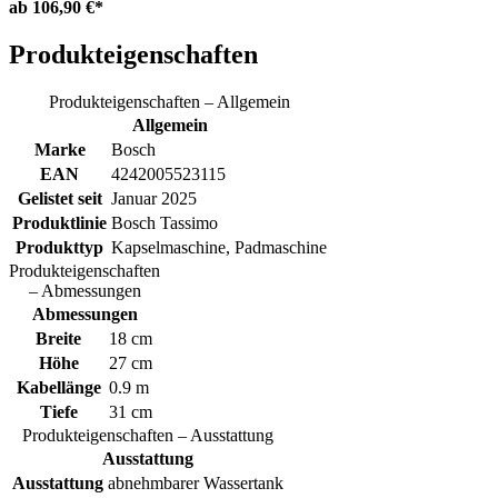
ab
106,90 €*
Produkteigenschaften
Produkteigenschaften – Allgemein
Allgemein
Marke
Bosch
EAN
4242005523115
Gelistet seit
Januar 2025
Produktlinie
Bosch Tassimo
Produkttyp
Kapselmaschine, Padmaschine
Produkteigenschaften
– Abmessungen
Abmessungen
Breite
18 cm
Höhe
27 cm
Kabellänge
0.9 m
Tiefe
31 cm
Produkteigenschaften – Ausstattung
Ausstattung
Ausstattung
abnehmbarer Wassertank