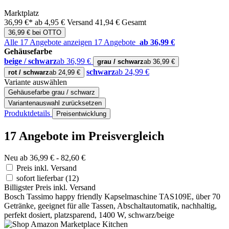
Marktplatz
36,99 €*
ab 4,95 € Versand
41,94 € Gesamt
36,99 € bei OTTO
Alle 17 Angebote anzeigen
17 Angebote
ab 36,99 €
Gehäusefarbe
beige / schwarz
ab 36,99 €
grau / schwarz
ab 36,99 €
schwarz
ab 24,99 €
rot / schwarz
ab 24,99 €
Variante auswählen
Gehäusefarbe
grau / schwarz
Variantenauswahl zurücksetzen
Produktdetails
Preisentwicklung
17 Angebote im Preisvergleich
Neu ab 36,99 € - 82,60 €
Preis inkl. Versand
sofort lieferbar
(12)
Billigster Preis inkl. Versand
Bosch Tassimo happy friendly Kapselmaschine TAS109E, über 70
Getränke, geeignet für alle Tassen, Abschaltautomatik, nachhaltig,
perfekt dosiert, platzsparend, 1400 W, schwarz/beige