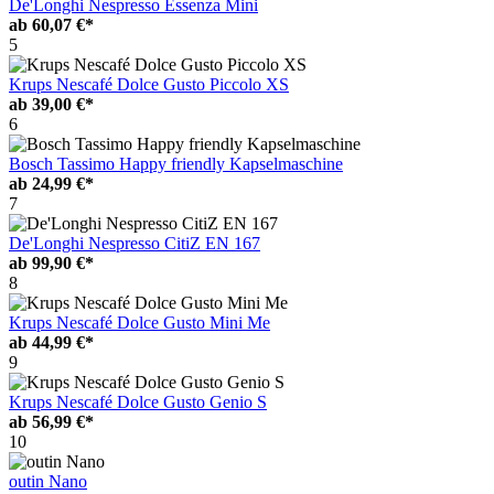
De'Longhi Nespresso Essenza Mini
ab
60,07 €*
5
Krups Nescafé Dolce Gusto Piccolo XS
ab
39,00 €*
6
Bosch Tassimo Happy friendly Kapselmaschine
ab
24,99 €*
7
De'Longhi Nespresso CitiZ EN 167
ab
99,90 €*
8
Krups Nescafé Dolce Gusto Mini Me
ab
44,99 €*
9
Krups Nescafé Dolce Gusto Genio S
ab
56,99 €*
10
outin Nano