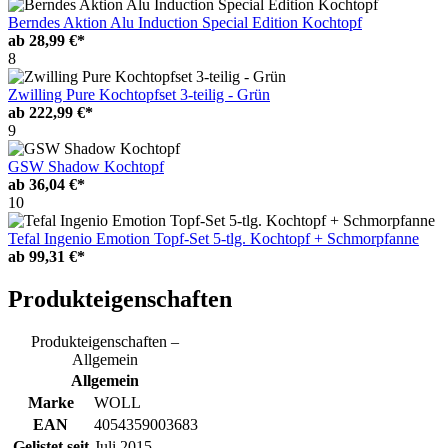
Berndes Aktion Alu Induction Special Edition Kochtopf
ab
28,99 €*
8
Zwilling Pure Kochtopfset 3-teilig - Grün
ab
222,99 €*
9
GSW Shadow Kochtopf
ab
36,04 €*
10
Tefal Ingenio Emotion Topf-Set 5-tlg. Kochtopf + Schmorpfanne
ab
99,31 €*
Produkteigenschaften
Produkteigenschaften –
Allgemein
Allgemein
Marke
WOLL
EAN
4054359003683
Gelistet seit
Juli 2015