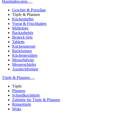
Haushaltswaren
Geschirr & Porzellan
Töpfe & Pfannen
Küchenhelfer
Vorrat & Frischhalten
Mülleimer
Backzubehör
Besteck-Sets
Tabletts
Küchenmesser
Backformen
Küchentextilien
Messerblöcke
Messerschärfer
Ausstechformen
Töpfe & Pfannen
Töpfe
Pfannen
Schnellkochtöpfe
Zubehör für Töpfe & Pfannen
Römertöpfe
Woks