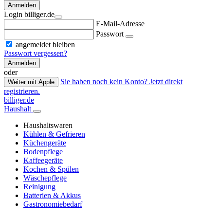
Anmelden
Login billiger.de
E-Mail-Adresse
Passwort
angemeldet bleiben
Passwort vergessen?
Anmelden
oder
Sie haben noch kein Konto? Jetzt direkt
Weiter mit Apple
registrieren.
billiger.de
Haushalt
Haushaltswaren
Kühlen & Gefrieren
Küchengeräte
Bodenpflege
Kaffeegeräte
Kochen & Spülen
Wäschepflege
Reinigung
Batterien & Akkus
Gastronomiebedarf