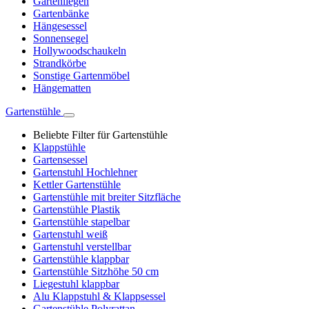
Gartenliegen
Gartenbänke
Hängesessel
Sonnensegel
Hollywoodschaukeln
Strandkörbe
Sonstige Gartenmöbel
Hängematten
Gartenstühle
Beliebte Filter für Gartenstühle
Klappstühle
Gartensessel
Gartenstuhl Hochlehner
Kettler Gartenstühle
Gartenstühle mit breiter Sitzfläche
Gartenstühle Plastik
Gartenstühle stapelbar
Gartenstuhl weiß
Gartenstuhl verstellbar
Gartenstühle klappbar
Gartenstühle Sitzhöhe 50 cm
Liegestuhl klappbar
Alu Klappstuhl & Klappsessel
Gartenstühle Polyrattan