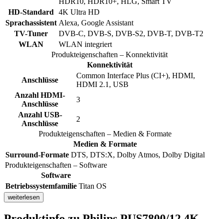
HDR10, HDR10+, HLG, Smart TV
HD-Standard
4K Ultra HD
Sprachassistent
Alexa, Google Assistant
TV-Tuner
DVB-C, DVB-S, DVB-S2, DVB-T, DVB-T2
WLAN
WLAN integriert
Produkteigenschaften – Konnektivität
Konnektivität
Common Interface Plus (CI+), HDMI,
Anschlüsse
HDMI 2.1, USB
Anzahl HDMI-
3
Anschlüsse
Anzahl USB-
2
Anschlüsse
Produkteigenschaften – Medien & Formate
Medien & Formate
Surround-Formate
DTS, DTS:X, Dolby Atmos, Dolby Digital
Produkteigenschaften – Software
Software
Betriebssystemfamilie
Titan OS
weiterlesen
Produktinfo
zu Philips PUS7800/12 4K