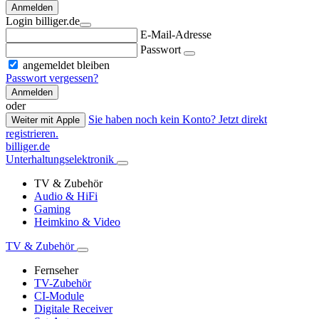
Anmelden
Login billiger.de
E-Mail-Adresse
Passwort
angemeldet bleiben
Passwort vergessen?
Anmelden
oder
Sie haben noch kein Konto? Jetzt direkt
Weiter mit Apple
registrieren.
billiger.de
Unterhaltungselektronik
TV & Zubehör
Audio & HiFi
Gaming
Heimkino & Video
TV & Zubehör
Fernseher
TV-Zubehör
CI-Module
Digitale Receiver