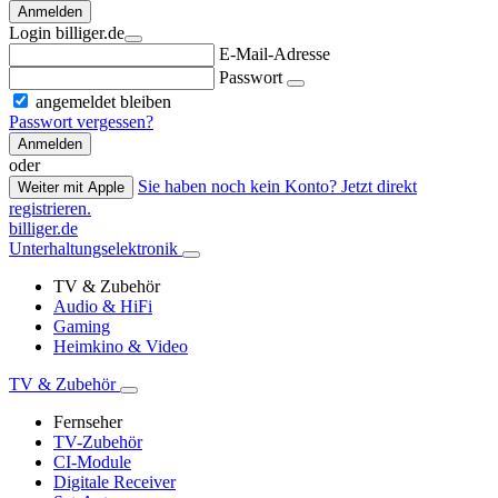
Anmelden
Login billiger.de
E-Mail-Adresse
Passwort
angemeldet bleiben
Passwort vergessen?
Anmelden
oder
Sie haben noch kein Konto? Jetzt direkt
Weiter mit Apple
registrieren.
billiger.de
Unterhaltungselektronik
TV & Zubehör
Audio & HiFi
Gaming
Heimkino & Video
TV & Zubehör
Fernseher
TV-Zubehör
CI-Module
Digitale Receiver