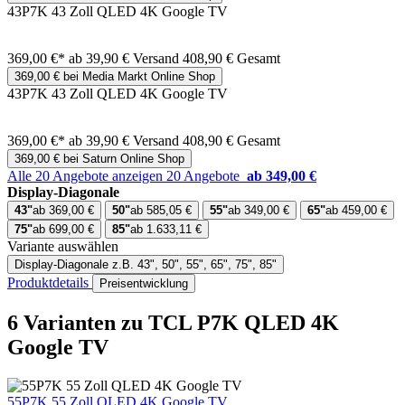
43P7K 43 Zoll QLED 4K Google TV
369,00 €*
ab 39,90 € Versand
408,90 € Gesamt
369,00 € bei Media Markt Online Shop
43P7K 43 Zoll QLED 4K Google TV
369,00 €*
ab 39,90 € Versand
408,90 € Gesamt
369,00 € bei Saturn Online Shop
Alle 20 Angebote anzeigen
20 Angebote
ab 349,00 €
Display-Diagonale
43"
ab 369,00 €
50"
ab 585,05 €
55"
ab 349,00 €
65"
ab 459,00 €
75"
ab 699,00 €
85"
ab 1.633,11 €
Variante auswählen
Display-Diagonale
z.B. 43", 50", 55", 65", 75", 85"
Produktdetails
Preisentwicklung
6 Varianten
zu TCL P7K QLED 4K
Google TV
55P7K 55 Zoll QLED 4K Google TV