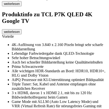
weiterlesen
Produktinfo
zu TCL P7K QLED 4K
Google TV
weiterlesen
Vorteile
4K-Auflösung von 3.840 x 2.160 Pixeln bringt sehr scharfe
Bilddarstellung
Lebendige Farbwiedergabe dank QLED-Technologie
Sehr hoher Betrachtungswinkel
Auch bei schneller Bilddarstellung keine Qualitätseinbußen
Prima Schwarzwerte
Alle wichtigen HDR-Standards an Bord: HDR10, HDR10+,
HLG und Dolby Vision
AiPQ Prozessor mit KI-Unterstützung optimiert Bildqualität
Triple Tuner: Sat, Kabel und Antenne empfangen ohne
zusätzlichen Receiver
3 x HDMI, davon 1 x HDMI 2.1, mit bis zu 120 Hz
Bildwiederholfrequenz beim Gamen
Game Mode mit ALLM (Auto Low Latency Mode) und
VRR (Virtual Refresh Rate) für störungsfreies Gaming mit