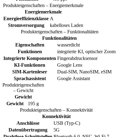
Produkteigenschaften – Energiemerkmale
Energiemerkmale
Energieeffizienzklasse
A
Stromversorgung
kabelloses Laden
Produkteigenschaften – Funktionalitäten
Funktionalitäten
Eigenschaften
wasserdicht
Funktionen
integrierte KI, optischer Zoom
Integrierte Komponenten
Fingerabdrucksensor
KI-Funktionen
Google Lens
SIM-Kartenleser
Dual-SIM, NanoSIM, eSIM
Sprachassistent
Google Assistant
Produkteigenschaften
– Gewicht
Gewicht
Gewicht
195 g
Produkteigenschaften – Konnektivität
Konnektivität
Anschlüsse
USB (Typ-C)
Datenübertragung
5G
Drahtlose Schnittstellen
Bluetooth 6.0, NFC, Wi-Fi 7