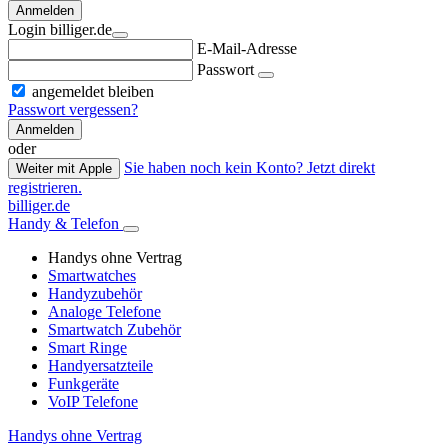
Anmelden
Login billiger.de
E-Mail-Adresse
Passwort
angemeldet bleiben
Passwort vergessen?
Anmelden
oder
Sie haben noch kein Konto? Jetzt direkt
Weiter mit Apple
registrieren.
billiger.de
Handy & Telefon
Handys ohne Vertrag
Smartwatches
Handyzubehör
Analoge Telefone
Smartwatch Zubehör
Smart Ringe
Handyersatzteile
Funkgeräte
VoIP Telefone
Handys ohne Vertrag