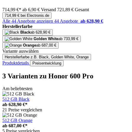
714,99 €*
ab 6,90 € Versand
721,89 € Gesamt
714,99 € bei Electronis.de
Alle 44 Angebote anzeigen
44 Angebote
ab 628,90 €
Herstellerfarbe
Black
ab 628,90 €
Golden White
ab 733,99 €
Orange
ab 687,00 €
Variante auswählen
Herstellerfarbe
z.B. Black, Golden White, Orange
Produktdetails
Preisentwicklung
3 Varianten
zu Honor 600 Pro
Am beliebtesten
512 GB Black
ab
628,90 €*
21 Preise vergleichen
512 GB Orange
ab
687,00 €*
5 Preise vergleichen