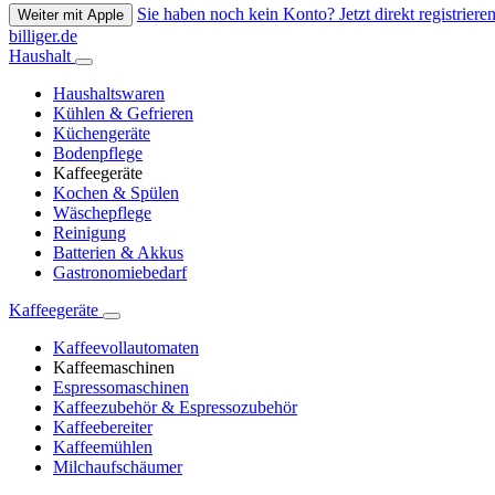
Sie haben noch kein Konto? Jetzt direkt registrieren
Weiter mit Apple
billiger.de
Haushalt
Haushaltswaren
Kühlen & Gefrieren
Küchengeräte
Bodenpflege
Kaffeegeräte
Kochen & Spülen
Wäschepflege
Reinigung
Batterien & Akkus
Gastronomiebedarf
Kaffeegeräte
Kaffeevollautomaten
Kaffeemaschinen
Espressomaschinen
Kaffeezubehör & Espressozubehör
Kaffeebereiter
Kaffeemühlen
Milchaufschäumer