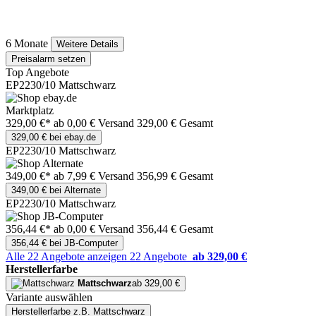
6 Monate
Weitere Details
Preisalarm setzen
Top Angebote
EP2230/10 Mattschwarz
Marktplatz
329,00 €*
ab 0,00 € Versand
329,00 € Gesamt
329,00 € bei ebay.de
EP2230/10 Mattschwarz
349,00 €*
ab 7,99 € Versand
356,99 € Gesamt
349,00 € bei Alternate
EP2230/10 Mattschwarz
356,44 €*
ab 0,00 € Versand
356,44 € Gesamt
356,44 € bei JB-Computer
Alle 22 Angebote anzeigen
22 Angebote
ab 329,00 €
Herstellerfarbe
Mattschwarz
ab 329,00 €
Variante auswählen
Herstellerfarbe
z.B. Mattschwarz