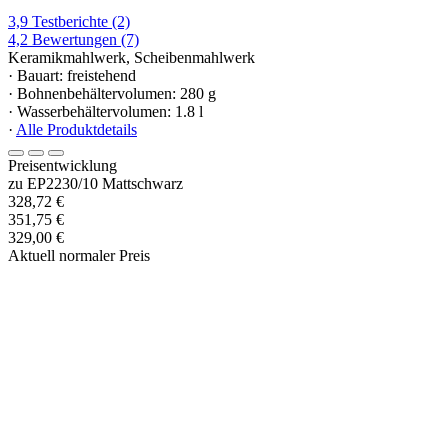
3,9
Testberichte
(2)
4,2
Bewertungen
(7)
Keramikmahlwerk, Scheibenmahlwerk
· Bauart: freistehend
· Bohnenbehältervolumen: 280 g
· Wasserbehältervolumen: 1.8 l
·
Alle Produktdetails
Preisentwicklung
zu EP2230/10 Mattschwarz
328,72 €
351,75 €
329,00 €
Aktuell normaler Preis