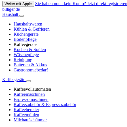
Sie haben noch kein Konto? Jetzt direkt registrieren
Weiter mit Apple
billiger.de
Haushalt
Haushaltswaren
Kühlen & Gefrieren
Küchengeräte
Bodenpflege
Kaffeegeräte
Kochen & Spülen
Wäschepflege
Reinigung
Batterien & Akkus
Gastronomiebedarf
Kaffeegeräte
Kaffeevollautomaten
Kaffeemaschinen
Espressomaschinen
Kaffeezubehör & Espressozubehör
Kaffeebereiter
Kaffeemühlen
Milchaufschäumer