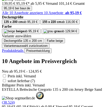
139,95 €
95,19 €*
ab 5,95 € Versand
101,14 € Gesamt
95,19 € bei baur.de
Alle 10 Angebote anzeigen
10 Angebote
ab 95,19 €
Deckengröße
135 x 200 cm
ab 95,19 €
155 x 220 cm
ab 116,00 €
Farbe
beige
ab 95,19 €
grau
ab 129,94 €
Variante auswählen
Deckengröße
135 x 200 cm
Farbe
beige
Variantenauswahl zurücksetzen
Produktdetails
Preisentwicklung
10 Angebote im Preisvergleich
Neu ab 95,19 € - 124,95 €
Preis inkl. Versand
sofort lieferbar
(7)
Billigster Preis inkl. Versand
ESTELLA Bettwäsche Gregorio 135 x 200 cm Jersey Beige Sand
(38.524)
95,19 €*
(95,19 €/Stück)
ab 0,00 € Versand
95,19 € Gesamt