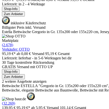
Lieferzeit: in 2 - 4 Werktage
Shop-Info
Zum Anbieter
inklusive Käuferschutz
Billigster Preis inkl. Versand
Estella Bettwäsche Gregorio in Gr. 135x200 oder 155x220 cm, Jersey
Marktplatz
(2.678)
Verkäufer: OTTO
95,19 €*
ab 0,00 € Versand
95,19 € Gesamt
Lieferzeit: lieferbar - in 5-6 Werktagen bei dir
30 Tage kostenfreie Rücksendung
GRATIS Versand mit OTTO UP
Shop-Info
Zum Anbieter
2 weitere Angebote anzeigen
Bettwäsche ESTELLA "Gregorio in Gr. 135x200 oder 155x220 cm", bei
Bettwäsche, elegante Bettwäsche aus Baumwolle, Bettwäsche mit Re
(32.269)
139,95 €
95,19 €*
ab 5,95 € Versand
101,14 € Gesamt