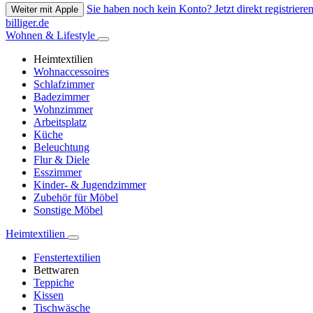
Sie haben noch kein Konto? Jetzt direkt registrieren
Weiter mit Apple
billiger.de
Wohnen & Lifestyle
Heimtextilien
Wohnaccessoires
Schlafzimmer
Badezimmer
Wohnzimmer
Arbeitsplatz
Küche
Beleuchtung
Flur & Diele
Esszimmer
Kinder- & Jugendzimmer
Zubehör für Möbel
Sonstige Möbel
Heimtextilien
Fenstertextilien
Bettwaren
Teppiche
Kissen
Tischwäsche