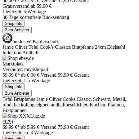
50,00 €*
ab 5,95 € Versand
55,95 € Gesamt
Gratisversand ab 59,00 €
Lieferzeit: 5 Werktage
30 Tage kostenfreie Rücksendung
Shop-Info
Zum Anbieter
inklusive Käuferschutz
Jamie Oliver Tefal Cook’s Classics Bratpfanne 24cm Edelstahl
Induktion Antihaft
Marktplatz
Verkäufer: miyashop24
59,99 €*
ab 0,00 € Versand
59,99 € Gesamt
Lieferzeit: 1-5 Werktage
Shop-Info
Zum Anbieter
Tefal Bratpfanne Jamie Oliver Cooks Classic, Schwarz, Metall,
rund, backofengeeignet, antihaftbeschichtet, Kochen, Pfannen,
Bratpfannen
(129)
69,99 €*
ab 5,99 € Versand
75,98 € Gesamt
Lieferzeit: ca. 3 Werktage
Shop-Info