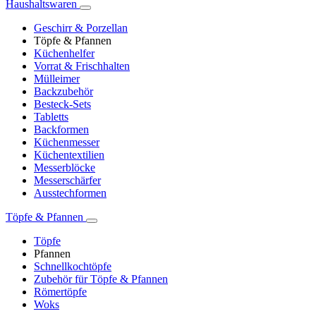
Haushaltswaren
Geschirr & Porzellan
Töpfe & Pfannen
Küchenhelfer
Vorrat & Frischhalten
Mülleimer
Backzubehör
Besteck-Sets
Tabletts
Backformen
Küchenmesser
Küchentextilien
Messerblöcke
Messerschärfer
Ausstechformen
Töpfe & Pfannen
Töpfe
Pfannen
Schnellkochtöpfe
Zubehör für Töpfe & Pfannen
Römertöpfe
Woks