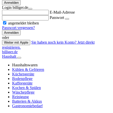
Anmelden
Login billiger.de
E-Mail-Adresse
Passwort
angemeldet bleiben
Passwort vergessen?
Anmelden
oder
Sie haben noch kein Konto? Jetzt direkt
Weiter mit Apple
registrieren.
billiger.de
Haushalt
Haushaltswaren
Kühlen & Gefrieren
Küchengeräte
Bodenpflege
Kaffeegeräte
Kochen & Spülen
Wäschepflege
Reinigung
Batterien & Akkus
Gastronomiebedarf