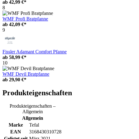
ab
42,99 €*
8
WMF Profi Bratpfanne
ab
42,09 €*
9
Fissler Adamant Comfort Pfanne
ab
58,99 €*
10
WMF Devil Bratpfanne
ab
29,90 €*
Produkteigenschaften
Produkteigenschaften –
Allgemein
Allgemein
Marke
Tefal
EAN
3168430310728
Gelistet seit
März 2021