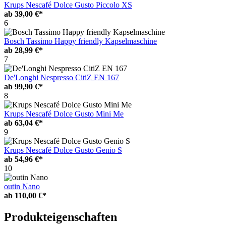
Krups Nescafé Dolce Gusto Piccolo XS
ab
39,00 €*
6
Bosch Tassimo Happy friendly Kapselmaschine
ab
28,99 €*
7
De'Longhi Nespresso CitiZ EN 167
ab
99,90 €*
8
Krups Nescafé Dolce Gusto Mini Me
ab
63,04 €*
9
Krups Nescafé Dolce Gusto Genio S
ab
54,96 €*
10
outin Nano
ab
110,00 €*
Produkteigenschaften