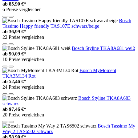
ab
85,90 €*
6 Preise vergleichen
Bosch
Tassimo Happy friendly TAS107E schwarz/beige
ab
36,99 €*
22 Preise vergleichen
Bosch Styline TKA8A681 weiß
ab
90,09 €*
10 Preise vergleichen
Bosch MyMoment
TKA3M134 Rot
ab
52,46 €*
24 Preise vergleichen
Bosch Styline TKA8A683
schwarz
ab
97,46 €*
20 Preise vergleichen
Bosch Tassimo My
Way 2 TAS6502 schwarz
ab
58,90 €*