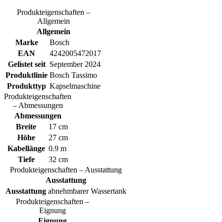
Produkteigenschaften –
Allgemein
Allgemein
Marke
Bosch
EAN
4242005472017
Gelistet seit
September 2024
Produktlinie
Bosch Tassimo
Produkttyp
Kapselmaschine
Produkteigenschaften
– Abmessungen
Abmessungen
Breite
17 cm
Höhe
27 cm
Kabellänge
0.9 m
Tiefe
32 cm
Produkteigenschaften – Ausstattung
Ausstattung
Ausstattung
abnehmbarer Wassertank
Produkteigenschaften –
Eignung
Eignung