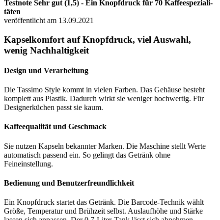
Testnote Sehr gut (1,5) - Ein Knopf­druck für 70 Kaf­fee­s­pe­zia­li­
tä­ten
veröffentlicht am 13.09.2021
Kapselkomfort auf Knopfdruck, viel Auswahl,
wenig Nachhaltigkeit
Design und Verarbeitung
Die Tassimo Style kommt in vielen Farben. Das Gehäuse besteht
komplett aus Plastik. Dadurch wirkt sie weniger hochwertig. Für
Designerküchen passt sie kaum.
Kaffeequalität und Geschmack
Sie nutzen Kapseln bekannter Marken. Die Maschine stellt Werte
automatisch passend ein. So gelingt das Getränk ohne
Feineinstellung.
Bedienung und Benutzerfreundlichkeit
Ein Knopfdruck startet das Getränk. Die Barcode-Technik wählt
Größe, Temperatur und Brühzeit selbst. Auslaufhöhe und Stärke
lassen sich anpassen. Der 0,7-Liter-Tank lässt sich abnehmen.