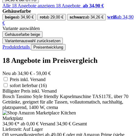
Alle 18 Angebote anzeigen
18 Angebote
ab 34,90 €
Gehäusefarbe
weiß
ab 34,90
beige
ab 34,90 €
rot
ab 29,00 €
schwarz
ab 34,26 €
€
Variante auswählen
Gehäusefarbe
beige
Variantenauswahl zurücksetzen
Produktdetails
Preisentwicklung
18 Angebote im Preisvergleich
Neu ab 34,90 € - 59,00 €
Preis inkl. Versand
sofort lieferbar
(16)
Billigster Preis inkl. Versand
Bosch Tassimo Style friendly Kapselmaschine TAS117E, über 70
Getränke, geeignet für alle Tassen, vollautomatisch, nachhaltig,
platzsparend, 1400 W, crema
Marktplatz
34,90 €*
ab 0,00 € Versand
34,90 € Gesamt
Lieferzeit: Auf Lager
Oft versandkostenfrei ab 49,00 € oder mit Amazon Prime (siehe