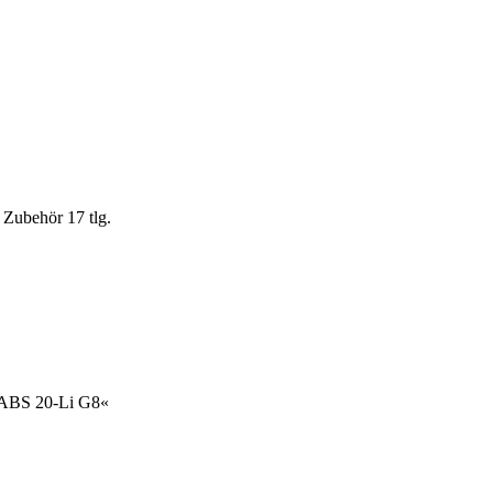
Zubehör 17 tlg.
PABS 20-Li G8«