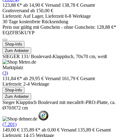
123,88 €*
ab 14,90 € Versand
138,78 € Gesamt
Gratisversand ab 150,00 €
Lieferzeit: Auf Lager, Lieferzeit 6-8 Werktage
30 Tage kostenfreie Rücksendung
Preis nur gültig mit
Gutschein -
ohne Gutschein: 128,88 €*
EQZFB5KUYP
Shop-Info
Zum Anbieter
SIEGER 131/ Boulevard-Klapptisch, 70x70 cm, weiß
Marktplatz
(3)
131,84 €*
ab 29,95 € Versand
161,79 € Gesamt
Lieferzeit: 2-4 Werktage
Shop-Info
Zum Anbieter
Sieger Klapptisch Boulevard mit mecalit®-PRO-Platte, ca.
Ø70/H72 cm
(7.201)
149,00 €
135,89 €*
ab 0,00 € Versand
135,89 € Gesamt
Lieferzeit: 14-15 Werktage