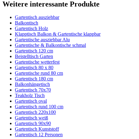
Weitere interessante Produkte
Gartentisch ausziehbar
Balkontisch
Gartentisch Holz
Klapptisch Balkon & Gartentische klappbar
Gartentische ausziehbar Alu
Gartentische & Balkontische schmal
Gartentisch 120 cm
Beistelltisch Garten
Gartentische wetterfest
Gartentisch 80 x 80
Gartentische rund 80 cm
Gartentisch 180 cm
Balkonhängetisch
Gartentisch 70x70
Teakholz Tisch
Gartentisch oval
Gartentisch rund 100 cm
Gartentisch 220x100
Gartentisch weiß
Gartentisch 90x90
Gartentisch Kunststoff
Gartentisch 12 Personen