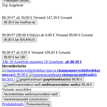
Preisalarm setzen
Top Angebote
88,39 €*
ab 59,00 € Versand
147,39 € Gesamt
88,39 € bei hoeffner.de
99,90 €*
(99,90 €/Stück)
ab 0,00 € Versand
99,90 € Gesamt
99,90 € bei BAUHAUS
99,90 €*
ab 9,95 € Versand
109,85 € Gesamt
99,90 € bei OBI
Alle 18 Angebote anzeigen
18 Angebote
ab 88,39 €
Herstellerfarbe
champagner/schieferdekor
mocca
ab 99,90 €
eisengrau/anthrazit
ab
84,50 €
graphit/anthrazit
ab 99,90 €
weiß/marmordekor weiß
ab 88,39 €
Variante auswählen
Herstellerfarbe
weiß/marmordekor weiß
Variantenauswahl zurücksetzen
Produktdetails
Preisentwicklung