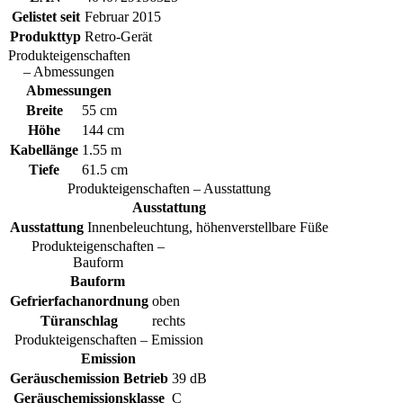
Gelistet seit
Februar 2015
Produkttyp
Retro-Gerät
Produkteigenschaften
– Abmessungen
Abmessungen
Breite
55 cm
Höhe
144 cm
Kabellänge
1.55 m
Tiefe
61.5 cm
Produkteigenschaften – Ausstattung
Ausstattung
Ausstattung
Innenbeleuchtung, höhenverstellbare Füße
Produkteigenschaften –
Bauform
Bauform
Gefrierfachanordnung
oben
Türanschlag
rechts
Produkteigenschaften – Emission
Emission
Geräuschemission Betrieb
39 dB
Geräuschemissionsklasse
C