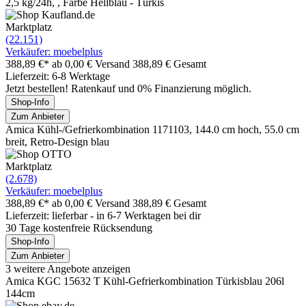
2,5 kg/24h, , Farbe Hellblau - Türkis
Marktplatz
(22.151)
Verkäufer: moebelplus
388,89 €*
ab 0,00 € Versand
388,89 € Gesamt
Lieferzeit: 6-8 Werktage
Jetzt bestellen! Ratenkauf und 0% Finanzierung möglich.
Shop-Info
Zum Anbieter
Amica Kühl-/Gefrierkombination 1171103, 144.0 cm hoch, 55.0 cm
breit, Retro-Design blau
Marktplatz
(2.678)
Verkäufer: moebelplus
388,89 €*
ab 0,00 € Versand
388,89 € Gesamt
Lieferzeit: lieferbar - in 6-7 Werktagen bei dir
30 Tage kostenfreie Rücksendung
Shop-Info
Zum Anbieter
3 weitere Angebote anzeigen
Amica KGC 15632 T Kühl-Gefrierkombination Türkisblau 206l
144cm