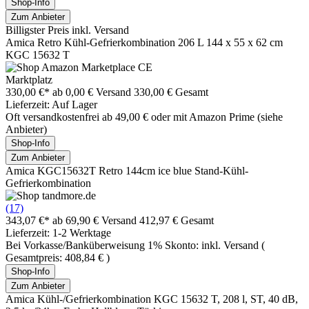
Shop-Info
Zum Anbieter
Billigster Preis inkl. Versand
Amica Retro Kühl-Gefrierkombination 206 L 144 x 55 x 62 cm
KGC 15632 T
Marktplatz
330,00 €*
ab 0,00 € Versand
330,00 € Gesamt
Lieferzeit: Auf Lager
Oft versandkostenfrei ab 49,00 € oder mit Amazon Prime (siehe
Anbieter)
Shop-Info
Zum Anbieter
Amica KGC15632T Retro 144cm ice blue Stand-Kühl-
Gefrierkombination
(17)
343,07 €*
ab 69,90 € Versand
412,97 € Gesamt
Lieferzeit: 1-2 Werktage
Bei Vorkasse/Banküberweisung 1% Skonto: inkl. Versand (
Gesamtpreis: 408,84 € )
Shop-Info
Zum Anbieter
Amica Kühl-/Gefrierkombination KGC 15632 T, 208 l, ST, 40 dB,