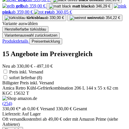
gelb
ab 359,00 €
matt black
ab 346,29 €
pink
ab 359,00 €
rot
ab 360,05 €
türkisblau
ab 330,00 €
weinrot
ab 354,22 €
Variante auswählen
Herstellerfarbe
türkisblau
Variantenauswahl zurücksetzen
Produktdetails
Preisentwicklung
15 Angebote im Preisvergleich
Neu ab 330,00 € - 497,10 €
Preis inkl. Versand
sofort lieferbar
(8)
Billigster Preis inkl. Versand
Amica Retro Kühl-Gefrierkombination 206 L 144 x 55 x 62 cm
KGC 15632 T
(254)
330,00 €*
ab 0,00 € Versand
330,00 € Gesamt
Lieferzeit: Auf Lager
Oft versandkostenfrei ab 49,00 € oder mit Amazon Prime (siehe
Anbieter)