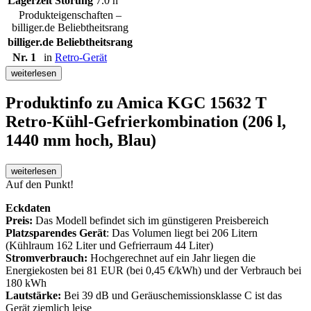
Lagerzeit Störung
7.0 h
Produkteigenschaften –
billiger.de Beliebtheitsrang
billiger.de Beliebtheitsrang
Nr. 1
in
Retro-Gerät
weiterlesen
Produktinfo
zu Amica KGC 15632 T
Retro-Kühl-Gefrierkombination (206 l,
1440 mm hoch, Blau)
weiterlesen
Auf den Punkt!
Eckdaten
Preis:
Das Modell befindet sich im günstigeren Preisbereich
Platzsparendes Gerät
: Das Volumen liegt bei 206 Litern
(Kühlraum 162 Liter und Gefrierraum 44 Liter)
Stromverbrauch:
Hochgerechnet auf ein Jahr liegen die
Energiekosten bei 81 EUR (bei 0,45 €/kWh) und der Verbrauch bei
180 kWh
Lautstärke:
Bei 39 dB und Geräuschemissionsklasse C ist das
Gerät ziemlich leise