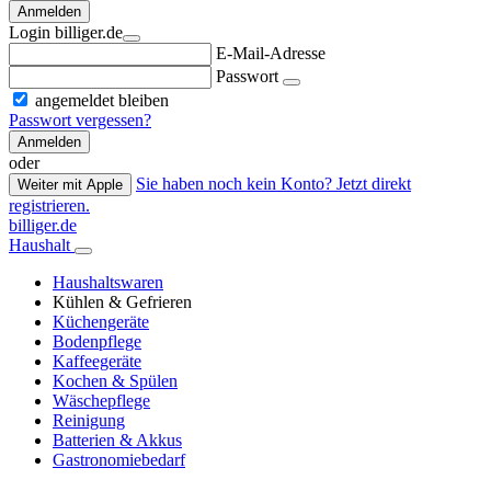
Anmelden
Login billiger.de
E-Mail-Adresse
Passwort
angemeldet bleiben
Passwort vergessen?
Anmelden
oder
Sie haben noch kein Konto? Jetzt direkt
Weiter mit Apple
registrieren.
billiger.de
Haushalt
Haushaltswaren
Kühlen & Gefrieren
Küchengeräte
Bodenpflege
Kaffeegeräte
Kochen & Spülen
Wäschepflege
Reinigung
Batterien & Akkus
Gastronomiebedarf