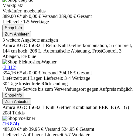
Marktplatz
Verkäufer: moebelplus
389,00 €*
ab 0,00 € Versand
389,00 € Gesamt
Lieferzeit: 1-5 Werktage
Shop-Info
Zum Anbieter
3 weitere Angebote anzeigen
Amica KGC 15632 T Retro-Kühl-Gefrierkombination, 55 cm breit,
144 cm hoch, 206 L, Automatische Abtauung, FrostControl, 3
Ablagen, ice blue
(3.312)
394,16 €*
ab 0,00 € Versand
394,16 € Gesamt
Lieferzeit: auf Lager. Lieferzeit: 3-4 Werktage
30 Tage kostenfreie Rücksendung
; Vertrage-Service bis zum Verwendungsort gegen Aufpreis möglich
Shop-Info
Zum Anbieter
Amica KGC 15632 T Kühl-Gefrier-Kombination EEK: E (A - G)
208l Türkis
(16.874)
485,00 €*
ab 39,95 € Versand
524,95 € Gesamt
Lieferzeit: Auf Lager, Lieferzeit 5-7 Werktage