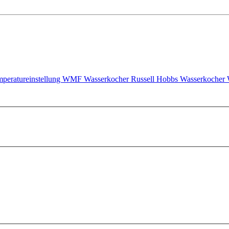
peratureinstellung
WMF Wasserkocher
Russell Hobbs Wasserkocher