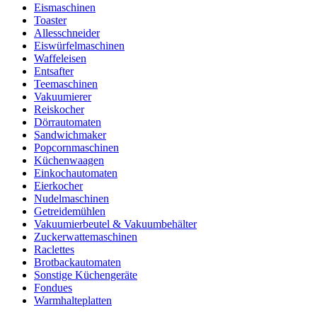
Eismaschinen
Toaster
Allesschneider
Eiswürfelmaschinen
Waffeleisen
Entsafter
Teemaschinen
Vakuumierer
Reiskocher
Dörrautomaten
Sandwichmaker
Popcornmaschinen
Küchenwaagen
Einkochautomaten
Eierkocher
Nudelmaschinen
Getreidemühlen
Vakuumierbeutel & Vakuumbehälter
Zuckerwattemaschinen
Raclettes
Brotbackautomaten
Sonstige Küchengeräte
Fondues
Warmhalteplatten