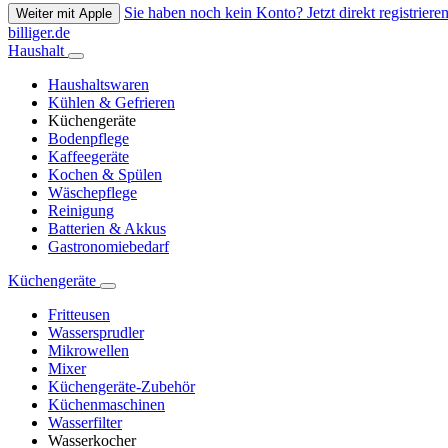
Sie haben noch kein Konto? Jetzt direkt registrieren
Weiter mit Apple
billiger.de
Haushalt
Haushaltswaren
Kühlen & Gefrieren
Küchengeräte
Bodenpflege
Kaffeegeräte
Kochen & Spülen
Wäschepflege
Reinigung
Batterien & Akkus
Gastronomiebedarf
Küchengeräte
Fritteusen
Wassersprudler
Mikrowellen
Mixer
Küchengeräte-Zubehör
Küchenmaschinen
Wasserfilter
Wasserkocher