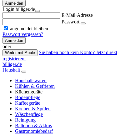
Anmelden
Login billiger.de
E-Mail-Adresse
Passwort
angemeldet bleiben
Passwort vergessen?
Anmelden
oder
Sie haben noch kein Konto? Jetzt direkt
Weiter mit Apple
registrieren.
billiger.de
Haushalt
Haushaltswaren
Kühlen & Gefrieren
Küchengeräte
Bodenpflege
Kaffeegeräte
Kochen & Spülen
Wäschepflege
Reinigung
Batterien & Akkus
Gastronomiebedarf