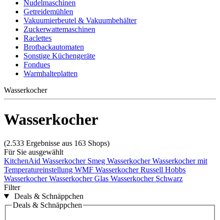
Nudelmaschinen
Getreidemühlen
Vakuumierbeutel & Vakuumbehälter
Zuckerwattemaschinen
Raclettes
Brotbackautomaten
Sonstige Küchengeräte
Fondues
Warmhalteplatten
Wasserkocher
Wasserkocher
(2.533 Ergebnisse aus 163 Shops)
Für Sie ausgewählt
KitchenAid Wasserkocher
Smeg Wasserkocher
Wasserkocher mit
Temperatureinstellung
WMF Wasserkocher
Russell Hobbs
Wasserkocher
Wasserkocher Glas
Wasserkocher Schwarz
Filter
Deals & Schnäppchen
Deals & Schnäppchen