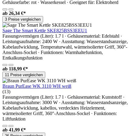
Gehäusefarbe: rot · Wasserkessel · Geeignet für: Elektroherd
ab
26,34 €*
3 Preise vergleichen
Sage The Smart Kettle SKE825BSS3EEU1
Fassungsvermögen (Liter): 1.7 l · Gehäusematerial: Edelstahl ·
Leistungsaufnahme: 2400 W · Ausstattung: Wasserstandsanzeige,
Kabelaufwicklung, Temperaturwahl, wärmeisolierter Griff, 360°-
Anschluss-Sockel · Funktionen: Warmhaltefunktion,
Entkalkungsfunktion
ab
118,99 €*
11 Preise vergleichen
Braun PurEase WK 3110 WH weiß
(13)
Fassungsvermögen (Liter): 1.7 l · Gehäusematerial: Kunststoff ·
Leistungsaufnahme: 3000 W · Ausstattung: Wasserstandsanzeige,
Kabelaufwicklung, kabellos, verdecktes Heizelement,
wärmeisolierter Griff, 360°-Anschluss-Sockel · Funktionen:
Liftfunktion
ab
41,99 €*
26 Preise vergleichen