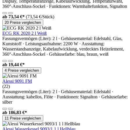
Display, Temperaturanzeige, Kabelaufwicklung, Temperaturwahl,
360°-Anschluss-Sockel · Funktionen: Warmhaltefunktion, Signalton
ab
73,54 €*
(73,54 €/Stück)
20 Preise vergleichen
ECG RK 2020 2 l Weiß
Fassungsvermögen (Liter): 2 l · Gehäusematerial: Edelstahl, Glas,
Kunststoff · Leistungsaufnahme: 2200 W · Ausstattung:
Wasserstandsanzeige, Kabelaufwicklung, verdecktes Heizelement,
360°-Anschluss-Sockel · Gehäusefarbe: blau, braun, weiß
ab
19,44 €*
4 Preise vergleichen
Alessi 9091 FM
(22)
Fassungsvermögen (Liter): 2 l · Gehäusematerial: Edelstahl ·
Ausstattung: kabellos, Flöte · Funktionen: Signalton · Gehäusefarbe:
silber
ab
186,83 €*
11 Preise vergleichen
Alessi Wasserkessel 9093/1 1 l Hellblau