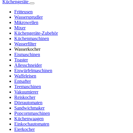
Küchengeräte
Fritteusen
Wassersprudler
Mikrowellen
Mixer
Küchengeräte-Zubehör
Küchenmaschinen
Wasserfilter
Wasserkocher
Eismaschinen
Toaster
Allesschneider
Eiswürfelmaschinen
Waffeleisen
Entsafter
Teemaschinen
Vakuumierer
Reiskocher
Dörrautomaten
Sandwichmaker
Popcornmaschinen
Küchenwaagen
Einkochautomaten
Eierkocher