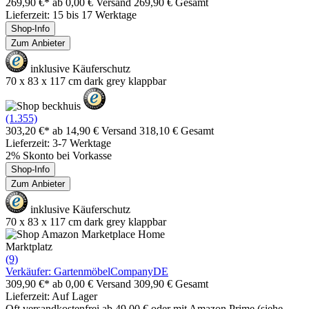
269,90 €*
ab 0,00 € Versand
269,90 € Gesamt
Lieferzeit: 15 bis 17 Werktage
Shop-Info
Zum Anbieter
inklusive Käuferschutz
70 x 83 x 117 cm dark grey klappbar
(1.355)
303,20 €*
ab 14,90 € Versand
318,10 € Gesamt
Lieferzeit: 3-7 Werktage
2% Skonto bei Vorkasse
Shop-Info
Zum Anbieter
inklusive Käuferschutz
70 x 83 x 117 cm dark grey klappbar
Marktplatz
(9)
Verkäufer: GartenmöbelCompanyDE
309,90 €*
ab 0,00 € Versand
309,90 € Gesamt
Lieferzeit: Auf Lager
Oft versandkostenfrei ab 49,00 € oder mit Amazon Prime (siehe