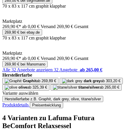
265,00 € bei segmueller.de
70 x 83 x 117 cm graphit klappbar
Marktplatz
269,90 €*
ab 0,00 € Versand
269,90 € Gesamt
269,90 € bei ebay.de
70 x 83 x 117 cm graphit klappbar
Marktplatz
269,90 €*
ab 0,00 € Versand
269,90 € Gesamt
269,90 € bei Manomano
Alle 32 Angebote anzeigen
32 Angebote
ab 265,00 €
Herstellerfarbe
Graphit
ab 269,89 €
dark grey
ab 303,20 €
olive
ab 325,39 €
titane/silver
ab 265,00 €
Variante auswählen
Herstellerfarbe
z.B. Graphit, dark grey, olive, titane/silver
Produktdetails
Preisentwicklung
4 Varianten
zu Lafuma Futura
BeComfort Relaxsessel