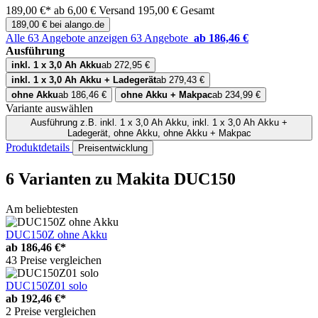
189,00 €*
ab 6,00 € Versand
195,00 € Gesamt
189,00 € bei alango.de
Alle 63 Angebote anzeigen
63 Angebote
ab 186,46 €
Ausführung
inkl. 1 x 3,0 Ah Akku
ab 272,95 €
inkl. 1 x 3,0 Ah Akku + Ladegerät
ab 279,43 €
ohne Akku
ab 186,46 €
ohne Akku + Makpac
ab 234,99 €
Variante auswählen
Ausführung
z.B. inkl. 1 x 3,0 Ah Akku, inkl. 1 x 3,0 Ah Akku +
Ladegerät, ohne Akku, ohne Akku + Makpac
Produktdetails
Preisentwicklung
6 Varianten
zu Makita DUC150
Am beliebtesten
DUC150Z ohne Akku
ab
186,46 €*
43 Preise vergleichen
DUC150Z01 solo
ab
192,46 €*
2 Preise vergleichen