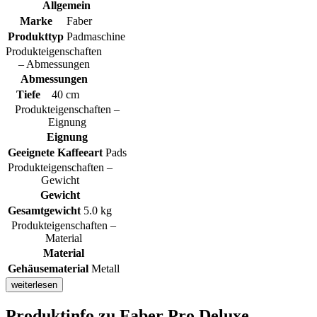
Allgemein
Marke
Faber
Produkttyp
Padmaschine
Produkteigenschaften
– Abmessungen
Abmessungen
Tiefe
40 cm
Produkteigenschaften –
Eignung
Eignung
Geeignete Kaffeeart
Pads
Produkteigenschaften –
Gewicht
Gewicht
Gesamtgewicht
5.0 kg
Produkteigenschaften –
Material
Material
Gehäusematerial
Metall
weiterlesen
Produktinfo
zu Faber Pro Deluxe