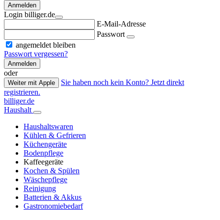
Anmelden
Login billiger.de
E-Mail-Adresse
Passwort
angemeldet bleiben
Passwort vergessen?
Anmelden
oder
Sie haben noch kein Konto? Jetzt direkt
Weiter mit Apple
registrieren.
billiger.de
Haushalt
Haushaltswaren
Kühlen & Gefrieren
Küchengeräte
Bodenpflege
Kaffeegeräte
Kochen & Spülen
Wäschepflege
Reinigung
Batterien & Akkus
Gastronomiebedarf