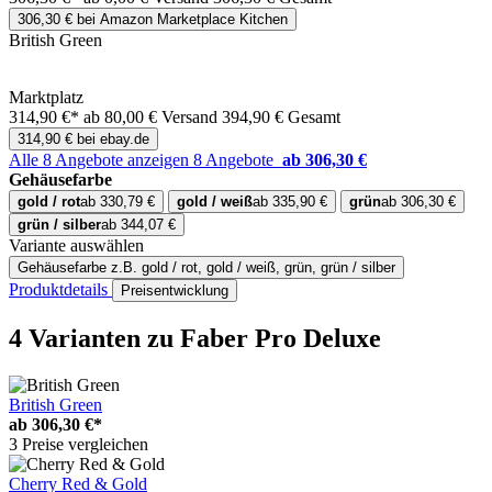
306,30 € bei Amazon Marketplace Kitchen
British Green
Marktplatz
314,90 €*
ab 80,00 € Versand
394,90 € Gesamt
314,90 € bei ebay.de
Alle 8 Angebote anzeigen
8 Angebote
ab 306,30 €
Gehäusefarbe
gold / rot
ab 330,79 €
gold / weiß
ab 335,90 €
grün
ab 306,30 €
grün / silber
ab 344,07 €
Variante auswählen
Gehäusefarbe
z.B. gold / rot, gold / weiß, grün, grün / silber
Produktdetails
Preisentwicklung
4 Varianten
zu Faber Pro Deluxe
British Green
ab
306,30 €*
3 Preise vergleichen
Cherry Red & Gold