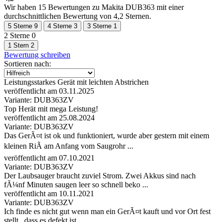
Wir haben
15 Bewertungen
zu Makita DUB363 mit einer
durchschnittlichen Bewertung von 4,2 Sternen.
5 Sterne
9
4 Sterne
3
3 Sterne
1
2 Sterne
0
1 Stern
2
Bewertung schreiben
Sortieren nach:
Leistungsstarkes Gerät mit leichten Abstrichen
veröffentlicht am 03.11.2025
Variante: DUB363ZV
Top Herät mit mega Leistung!
veröffentlicht am 25.08.2024
Variante: DUB363ZV
Das GerÃ¤t ist ok und funktioniert, wurde aber gestern mit einem
kleinen RiÃ am Anfang vom Saugrohr ...
veröffentlicht am 07.10.2021
Variante: DUB363ZV
Der Laubsauger braucht zuviel Strom. Zwei Akkus sind nach
fÃ¼nf Minuten saugen leer so schnell beko ...
veröffentlicht am 10.11.2021
Variante: DUB363ZV
Ich finde es nicht gut wenn man ein GerÃ¤t kauft und vor Ort fest
stellt , dass es defekt ist. ...