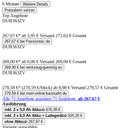
6 Monate
Weitere Details
Preisalarm setzen
Top Angebote
DUB363ZV
267,67 €*
ab 3,95 € Versand
271,62 € Gesamt
267,67 € bei Passiontec.de
DUB363ZV
269,00 €*
ab 0,00 € Versand
269,00 € Gesamt
269,00 € bei werkzeug-guenstig.eu
DUB363ZV
270,59 €*
(270,59 €/Stück)
ab 8,98 € Versand
279,57 € Gesamt
270,59 € bei mein-online-baumarkt.de
Alle 71 Angebote anzeigen
71 Angebote
ab 267,67 €
Ausführung
inkl. 2 x 5,0 Ah Akku
ab 676,38 €
inkl. 2 x 6,0 Ah Akku + Ladegerät
ab 525,25 €
ohne Akku
ab 267,67 €
Variante auswählen