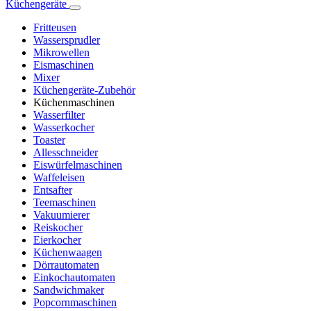
Küchengeräte
Fritteusen
Wassersprudler
Mikrowellen
Eismaschinen
Mixer
Küchengeräte-Zubehör
Küchenmaschinen
Wasserfilter
Wasserkocher
Toaster
Allesschneider
Eiswürfelmaschinen
Waffeleisen
Entsafter
Teemaschinen
Vakuumierer
Reiskocher
Eierkocher
Küchenwaagen
Dörrautomaten
Einkochautomaten
Sandwichmaker
Popcornmaschinen