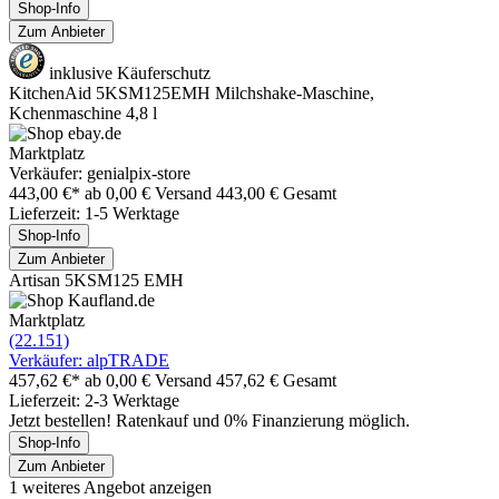
Shop-Info
Zum Anbieter
inklusive Käuferschutz
KitchenAid 5KSM125EMH Milchshake-Maschine,
Kchenmaschine 4,8 l
Marktplatz
Verkäufer: genialpix-store
443,00 €*
ab 0,00 € Versand
443,00 € Gesamt
Lieferzeit: 1-5 Werktage
Shop-Info
Zum Anbieter
Artisan 5KSM125 EMH
Marktplatz
(22.151)
Verkäufer: alpTRADE
457,62 €*
ab 0,00 € Versand
457,62 € Gesamt
Lieferzeit: 2-3 Werktage
Jetzt bestellen! Ratenkauf und 0% Finanzierung möglich.
Shop-Info
Zum Anbieter
1 weiteres Angebot anzeigen