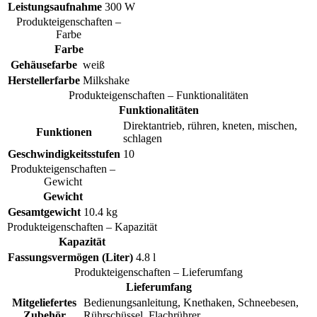
Leistungsaufnahme
300 W
Produkteigenschaften –
Farbe
Farbe
Gehäusefarbe
weiß
Herstellerfarbe
Milkshake
Produkteigenschaften – Funktionalitäten
Funktionalitäten
Direktantrieb, rühren, kneten, mischen,
Funktionen
schlagen
Geschwindigkeitsstufen
10
Produkteigenschaften –
Gewicht
Gewicht
Gesamtgewicht
10.4 kg
Produkteigenschaften – Kapazität
Kapazität
Fassungsvermögen (Liter)
4.8 l
Produkteigenschaften – Lieferumfang
Lieferumfang
Mitgeliefertes
Bedienungsanleitung, Knethaken, Schneebesen,
Zubehör
Rührschüssel, Flachrührer