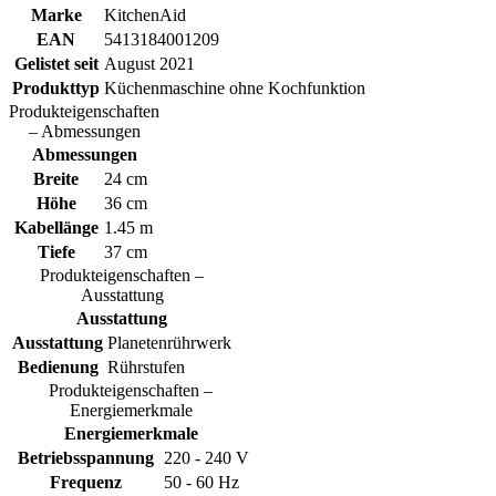
Marke
KitchenAid
EAN
5413184001209
Gelistet seit
August 2021
Produkttyp
Küchenmaschine ohne Kochfunktion
Produkteigenschaften
– Abmessungen
Abmessungen
Breite
24 cm
Höhe
36 cm
Kabellänge
1.45 m
Tiefe
37 cm
Produkteigenschaften –
Ausstattung
Ausstattung
Ausstattung
Planetenrührwerk
Bedienung
Rührstufen
Produkteigenschaften –
Energiemerkmale
Energiemerkmale
Betriebsspannung
220 - 240 V
Frequenz
50 - 60 Hz