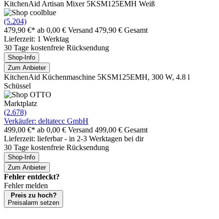
KitchenAid Artisan Mixer 5KSM125EMH Weiß
(5.204)
479,90 €*
ab 0,00 € Versand
479,90 € Gesamt
Lieferzeit: 1 Werktag
30 Tage kostenfreie Rücksendung
Shop-Info
Zum Anbieter
KitchenAid Küchenmaschine 5KSM125EMH, 300 W, 4.8 l
Schüssel
Marktplatz
(2.678)
Verkäufer: deltatecc GmbH
499,00 €*
ab 0,00 € Versand
499,00 € Gesamt
Lieferzeit: lieferbar - in 2-3 Werktagen bei dir
30 Tage kostenfreie Rücksendung
Shop-Info
Zum Anbieter
Fehler entdeckt?
Fehler melden
Preis zu hoch?
Preisalarm setzen