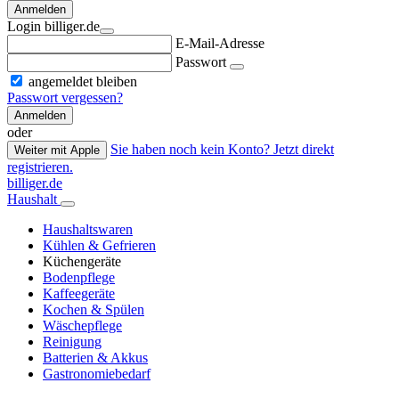
Anmelden
Login billiger.de
E-Mail-Adresse
Passwort
angemeldet bleiben
Passwort vergessen?
Anmelden
oder
Sie haben noch kein Konto? Jetzt direkt
Weiter mit Apple
registrieren.
billiger.de
Haushalt
Haushaltswaren
Kühlen & Gefrieren
Küchengeräte
Bodenpflege
Kaffeegeräte
Kochen & Spülen
Wäschepflege
Reinigung
Batterien & Akkus
Gastronomiebedarf