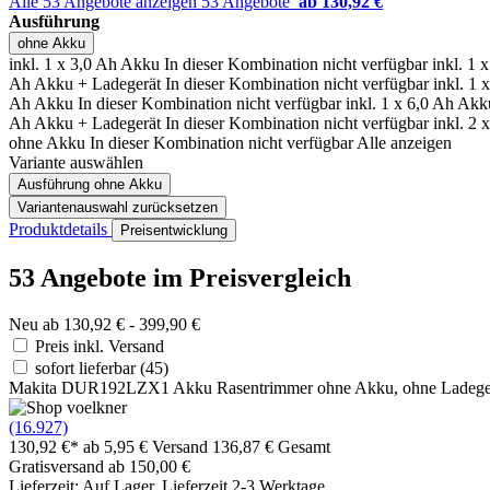
Alle 53 Angebote anzeigen
53 Angebote
ab 130,92 €
Ausführung
ohne Akku
inkl. 1 x 3,0 Ah Akku
In dieser Kombination nicht verfügbar
inkl. 1 
Ah Akku + Ladegerät
In dieser Kombination nicht verfügbar
inkl. 1
Ah Akku
In dieser Kombination nicht verfügbar
inkl. 1 x 6,0 Ah Ak
Ah Akku + Ladegerät
In dieser Kombination nicht verfügbar
inkl. 2
ohne Akku
In dieser Kombination nicht verfügbar
Alle anzeigen
Variante auswählen
Ausführung
ohne Akku
Variantenauswahl zurücksetzen
Produktdetails
Preisentwicklung
53 Angebote im Preisvergleich
Neu ab 130,92 € - 399,90 €
Preis inkl. Versand
sofort lieferbar
(45)
Makita DUR192LZX1 Akku Rasentrimmer ohne Akku, ohne Ladegerät
(16.927)
130,92 €*
ab 5,95 € Versand
136,87 € Gesamt
Gratisversand ab 150,00 €
Lieferzeit: Auf Lager, Lieferzeit 2-3 Werktage