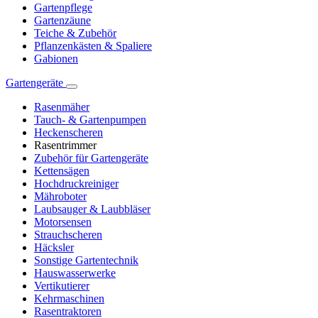
Gartenpflege
Gartenzäune
Teiche & Zubehör
Pflanzenkästen & Spaliere
Gabionen
Gartengeräte
Rasenmäher
Tauch- & Gartenpumpen
Heckenscheren
Rasentrimmer
Zubehör für Gartengeräte
Kettensägen
Hochdruckreiniger
Mähroboter
Laubsauger & Laubbläser
Motorsensen
Strauchscheren
Häcksler
Sonstige Gartentechnik
Hauswasserwerke
Vertikutierer
Kehrmaschinen
Rasentraktoren