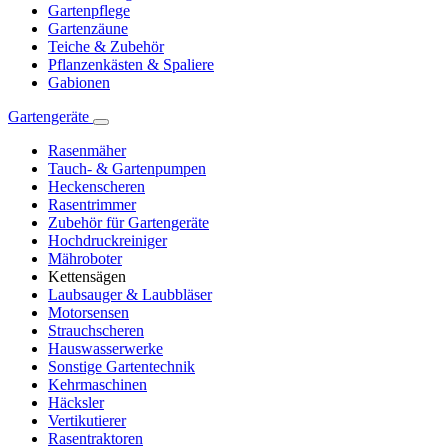
Gartenpflege
Gartenzäune
Teiche & Zubehör
Pflanzenkästen & Spaliere
Gabionen
Gartengeräte
Rasenmäher
Tauch- & Gartenpumpen
Heckenscheren
Rasentrimmer
Zubehör für Gartengeräte
Hochdruckreiniger
Mähroboter
Kettensägen
Laubsauger & Laubbläser
Motorsensen
Strauchscheren
Hauswasserwerke
Sonstige Gartentechnik
Kehrmaschinen
Häcksler
Vertikutierer
Rasentraktoren