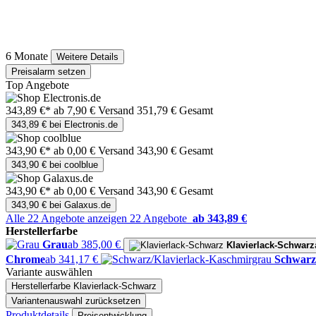
6 Monate
Weitere Details
Preisalarm setzen
Top Angebote
343,89 €*
ab 7,90 € Versand
351,79 € Gesamt
343,89 € bei Electronis.de
343,90 €*
ab 0,00 € Versand
343,90 € Gesamt
343,90 € bei coolblue
343,90 €*
ab 0,00 € Versand
343,90 € Gesamt
343,90 € bei Galaxus.de
Alle 22 Angebote anzeigen
22 Angebote
ab 343,89 €
Herstellerfarbe
Grau
ab 385,00 €
Klavierlack-Schwarz
Chrome
ab 341,17 €
Schwarz
Variante auswählen
Herstellerfarbe
Klavierlack-Schwarz
Variantenauswahl zurücksetzen
Produktdetails
Preisentwicklung