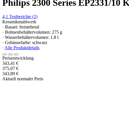
Philips 2300 Series EP2331/10 
4,1
Testberichte
(2)
Keramikmahlwerk
· Bauart: freistehend
· Bohnenbehältervolumen: 275 g
· Wasserbehältervolumen: 1.8 l
· Gehäusefarbe: schwarz
·
Alle Produktdetails
Preisentwicklung
343,41 €
375,07 €
343,89 €
Aktuell normaler Preis