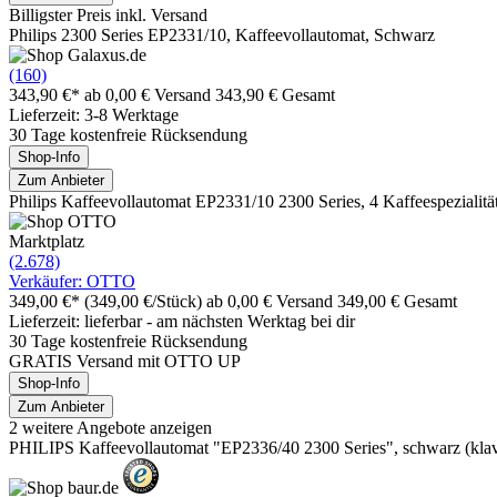
Billigster Preis inkl. Versand
Philips 2300 Series EP2331/10, Kaffeevollautomat, Schwarz
(160)
343,90 €*
ab 0,00 € Versand
343,90 € Gesamt
Lieferzeit: 3-8 Werktage
30 Tage kostenfreie Rücksendung
Shop-Info
Zum Anbieter
Philips Kaffeevollautomat EP2331/10 2300 Series, 4 Kaffeespezialit
Marktplatz
(2.678)
Verkäufer: OTTO
349,00 €*
(349,00 €/Stück)
ab 0,00 € Versand
349,00 € Gesamt
Lieferzeit: lieferbar - am nächsten Werktag bei dir
30 Tage kostenfreie Rücksendung
GRATIS Versand mit OTTO UP
Shop-Info
Zum Anbieter
2 weitere Angebote anzeigen
PHILIPS Kaffeevollautomat "EP2336/40 2300 Series", schwarz (klav