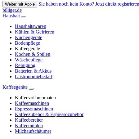
Sie haben noch kein Konto? Jetzt direkt registrieren
Weiter mit Apple
billiger.de
Haushalt
Haushaltswaren
Kühlen & Gefrieren
Küchengeräte
Bodenpflege
Kaffeegeräte
Kochen & Spülen
Wäschepflege
Reinigung
Batterien & Akkus
Gastronomiebedarf
Kaffeegeräte
Kaffeevollautomaten
Kaffeemaschinen
Espressomaschinen
Kaffeezubehör & Espressozubehör
Kaffeebereiter
Kaffeemühlen
Milchaufschäumer