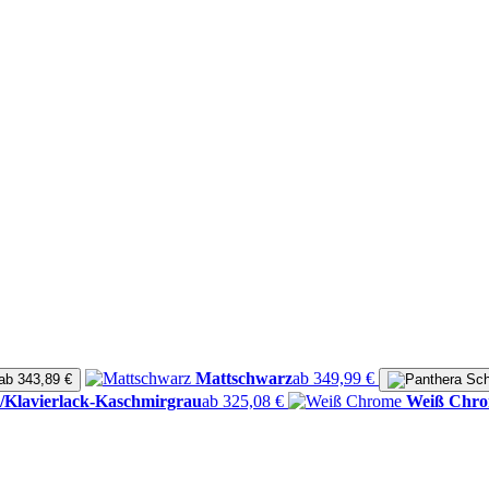
Mattschwarz
ab 349,99 €
ab 343,89 €
/Klavierlack-Kaschmirgrau
ab 325,08 €
Weiß Chr