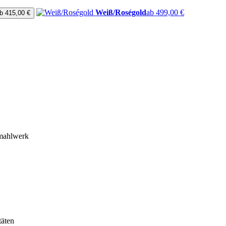
Weiß/Roségold
ab 499,00 €
b 415,00 €
kmahlwerk
täten