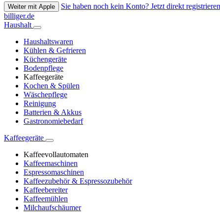
Sie haben noch kein Konto? Jetzt direkt registrieren
Weiter mit Apple
billiger.de
Haushalt
Haushaltswaren
Kühlen & Gefrieren
Küchengeräte
Bodenpflege
Kaffeegeräte
Kochen & Spülen
Wäschepflege
Reinigung
Batterien & Akkus
Gastronomiebedarf
Kaffeegeräte
Kaffeevollautomaten
Kaffeemaschinen
Espressomaschinen
Kaffeezubehör & Espressozubehör
Kaffeebereiter
Kaffeemühlen
Milchaufschäumer