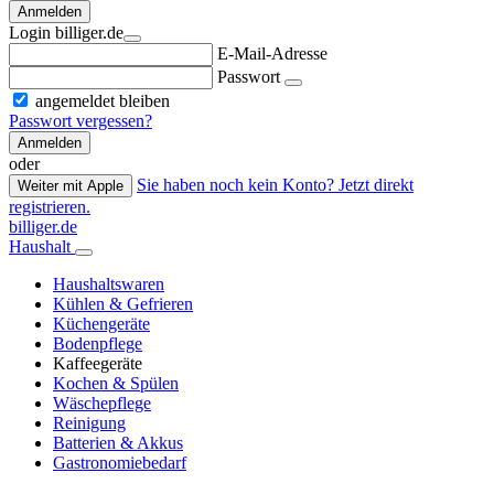
Anmelden
Login billiger.de
E-Mail-Adresse
Passwort
angemeldet bleiben
Passwort vergessen?
Anmelden
oder
Sie haben noch kein Konto? Jetzt direkt
Weiter mit Apple
registrieren.
billiger.de
Haushalt
Haushaltswaren
Kühlen & Gefrieren
Küchengeräte
Bodenpflege
Kaffeegeräte
Kochen & Spülen
Wäschepflege
Reinigung
Batterien & Akkus
Gastronomiebedarf