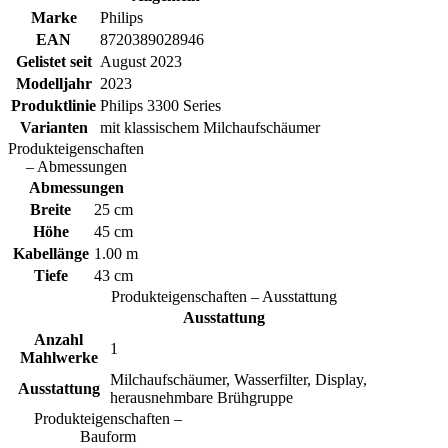
Marke
Philips
EAN
8720389028946
Gelistet seit
August 2023
Modelljahr
2023
Produktlinie
Philips 3300 Series
Varianten
mit klassischem Milchaufschäumer
Produkteigenschaften
– Abmessungen
Abmessungen
Breite
25 cm
Höhe
45 cm
Kabellänge
1.00 m
Tiefe
43 cm
Produkteigenschaften – Ausstattung
Ausstattung
Anzahl
1
Mahlwerke
Milchaufschäumer, Wasserfilter, Display,
Ausstattung
herausnehmbare Brühgruppe
Produkteigenschaften –
Bauform