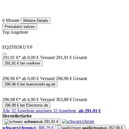
6 Monate
Weitere Details
Preisalarm setzen
Top Angebote
EQZFB5KUYP
291,91 €*
ab 0,00 € Versand
291,91 € Gesamt
291,91 € bei voelkner
296,96 €*
ab 0,00 € Versand
296,96 € Gesamt
296,96 € bei bueromarkt-ag.de
296,98 €*
ab 6,90 € Versand
303,88 € Gesamt
296,98 € bei Electronis.de
Alle 32 Angebote anzeigen
32 Angebote
ab 291,91 €
Herstellerfarbe
schwarz
ab 291,91 €
schwarz/chrom
ab 388,29 €
weiß/chrom
ab 352,99 €