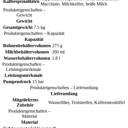
Kaffeespezialitäten
Macchiato, Milchkaffee, heiße Milch
Produkteigenschaften –
Gewicht
Gewicht
Gesamtgewicht
7.5 kg
Produkteigenschaften – Kapazität
Kapazität
Bohnenbehältervolumen
275 g
Milchbehältervolumen
260 ml
Wasserbehältervolumen
1.8 l
Produkteigenschaften –
Leistungsmerkmale
Leistungsmerkmale
Pumpendruck
15 bar
Produkteigenschaften – Lieferumfang
Lieferumfang
Mitgeliefertes
Wasserfilter, Teststreifen, Kaffeemesslöffel
Zubehör
Produkteigenschaften –
Material
Material