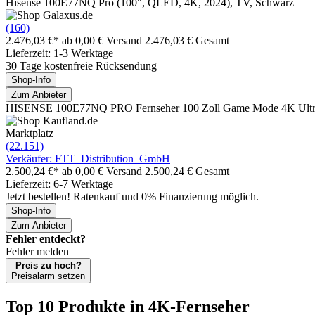
Hisense 100E77NQ Pro (100", QLED, 4K, 2024), TV, Schwarz
(160)
2.476,03 €*
ab 0,00 € Versand
2.476,03 € Gesamt
Lieferzeit: 1-3 Werktage
30 Tage kostenfreie Rücksendung
Shop-Info
Zum Anbieter
HISENSE 100E77NQ PRO Fernseher 100 Zoll Game Mode 4K Ultra 
Marktplatz
(22.151)
Verkäufer: FTT_Distribution_GmbH
2.500,24 €*
ab 0,00 € Versand
2.500,24 € Gesamt
Lieferzeit: 6-7 Werktage
Jetzt bestellen! Ratenkauf und 0% Finanzierung möglich.
Shop-Info
Zum Anbieter
Fehler entdeckt?
Fehler melden
Preis zu hoch?
Preisalarm setzen
Top 10 Produkte
in 4K-Fernseher