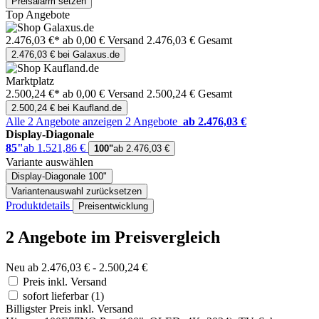
Preisalarm setzen
Top Angebote
2.476,03 €*
ab 0,00 € Versand
2.476,03 € Gesamt
2.476,03 € bei Galaxus.de
Marktplatz
2.500,24 €*
ab 0,00 € Versand
2.500,24 € Gesamt
2.500,24 € bei Kaufland.de
Alle 2 Angebote anzeigen
2 Angebote
ab 2.476,03 €
Display-Diagonale
85"
ab 1.521,86 €
100"
ab 2.476,03 €
Variante auswählen
Display-Diagonale
100"
Variantenauswahl zurücksetzen
Produktdetails
Preisentwicklung
2 Angebote im Preisvergleich
Neu ab 2.476,03 € - 2.500,24 €
Preis inkl. Versand
sofort lieferbar
(1)
Billigster Preis inkl. Versand