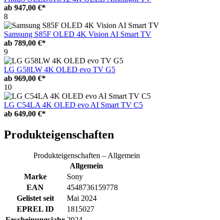
ab
947,00 €*
8
Samsung S85F OLED 4K Vision AI Smart TV
ab
789,00 €*
9
LG G58LW 4K OLED evo TV G5
ab
969,00 €*
10
LG C54LA 4K OLED evo AI Smart TV C5
ab
649,00 €*
Produkteigenschaften
Produkteigenschaften – Allgemein
Allgemein
Marke
Sony
EAN
4548736159778
Gelistet seit
Mai 2024
EPREL ID
1815027
Erscheinungsjahr
2024