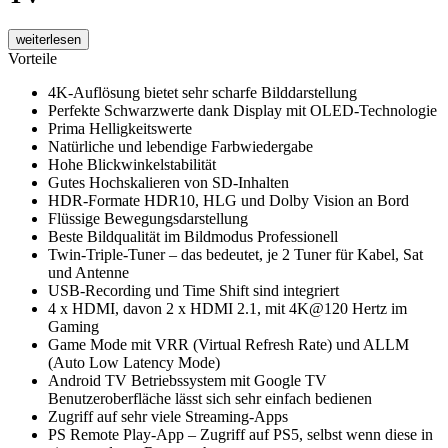
weiterlesen
Vorteile
4K-Auflösung bietet sehr scharfe Bilddarstellung
Perfekte Schwarzwerte dank Display mit OLED-Technologie
Prima Helligkeitswerte
Natürliche und lebendige Farbwiedergabe
Hohe Blickwinkelstabilität
Gutes Hochskalieren von SD-Inhalten
HDR-Formate HDR10, HLG und Dolby Vision an Bord
Flüssige Bewegungsdarstellung
Beste Bildqualität im Bildmodus Professionell
Twin-Triple-Tuner – das bedeutet, je 2 Tuner für Kabel, Sat
und Antenne
USB-Recording und Time Shift sind integriert
4 x HDMI, davon 2 x HDMI 2.1, mit 4K@120 Hertz im
Gaming
Game Mode mit VRR (Virtual Refresh Rate) und ALLM
(Auto Low Latency Mode)
Android TV Betriebssystem mit Google TV
Benutzeroberfläche lässt sich sehr einfach bedienen
Zugriff auf sehr viele Streaming-Apps
PS Remote Play-App – Zugriff auf PS5, selbst wenn diese in