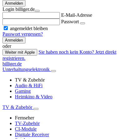
Anmelden
Login billiger.de
E-Mail-Adresse
Passwort
angemeldet bleiben
Passwort vergessen?
Anmelden
oder
Sie haben noch kein Konto? Jetzt direkt
Weiter mit Apple
registrieren.
billiger.de
Unterhaltungselektronik
TV & Zubehör
Audio & HiFi
Gaming
Heimkino & Video
TV & Zubehör
Fernseher
TV-Zubehör
CI-Module
Digitale Receiver