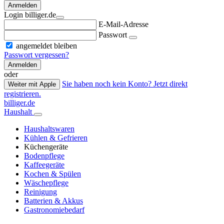
Anmelden
Login billiger.de
E-Mail-Adresse
Passwort
angemeldet bleiben
Passwort vergessen?
Anmelden
oder
Sie haben noch kein Konto? Jetzt direkt
Weiter mit Apple
registrieren.
billiger.de
Haushalt
Haushaltswaren
Kühlen & Gefrieren
Küchengeräte
Bodenpflege
Kaffeegeräte
Kochen & Spülen
Wäschepflege
Reinigung
Batterien & Akkus
Gastronomiebedarf