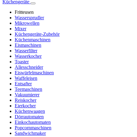
Küchengeräte
Fritteusen
Wassersprudler
Mikrowellen
Mixer
Küchengeräte-Zubehör
Küchenmaschinen
Eismaschinen
Wasserfilter
Wasserkocher
Toaster
Allesschneider
Eiswürfelmaschinen
Waffeleisen
Entsafter
Teemaschinen
Vakuumierer
Reiskocher
Eierkocher
Küchenwaagen
Dörrautomaten
Einkochautomaten
Popcornmaschinen
Sandwichmaker