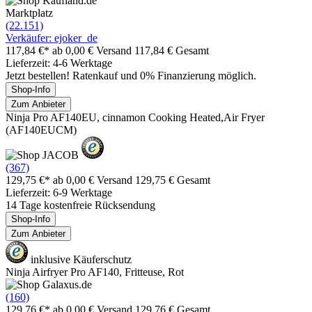
Marktplatz
(22.151)
Verkäufer: ejoker_de
117,84 €*
ab 0,00 € Versand
117,84 € Gesamt
Lieferzeit: 4-6 Werktage
Jetzt bestellen! Ratenkauf und 0% Finanzierung möglich.
Shop-Info
Zum Anbieter
Ninja Pro AF140EU, cinnamon Cooking Heated,Air Fryer
(AF140EUCM)
(367)
129,75 €*
ab 0,00 € Versand
129,75 € Gesamt
Lieferzeit: 6-9 Werktage
14 Tage kostenfreie Rücksendung
Shop-Info
Zum Anbieter
inklusive Käuferschutz
Ninja Airfryer Pro AF140, Fritteuse, Rot
(160)
129,76 €*
ab 0,00 € Versand
129,76 € Gesamt