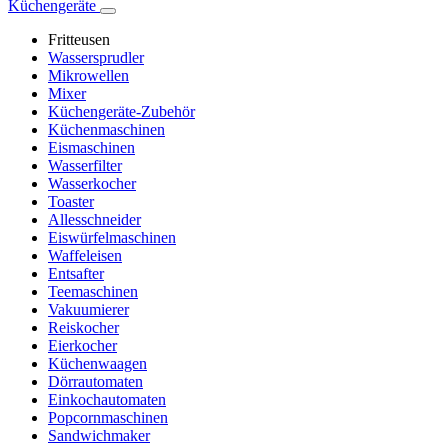
Küchengeräte
Fritteusen
Wassersprudler
Mikrowellen
Mixer
Küchengeräte-Zubehör
Küchenmaschinen
Eismaschinen
Wasserfilter
Wasserkocher
Toaster
Allesschneider
Eiswürfelmaschinen
Waffeleisen
Entsafter
Teemaschinen
Vakuumierer
Reiskocher
Eierkocher
Küchenwaagen
Dörrautomaten
Einkochautomaten
Popcornmaschinen
Sandwichmaker