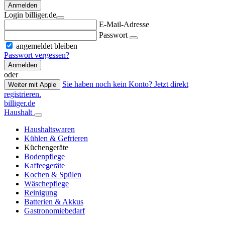
Anmelden
Login billiger.de
E-Mail-Adresse
Passwort
angemeldet bleiben
Passwort vergessen?
Anmelden
oder
Sie haben noch kein Konto? Jetzt direkt
Weiter mit Apple
registrieren.
billiger.de
Haushalt
Haushaltswaren
Kühlen & Gefrieren
Küchengeräte
Bodenpflege
Kaffeegeräte
Kochen & Spülen
Wäschepflege
Reinigung
Batterien & Akkus
Gastronomiebedarf