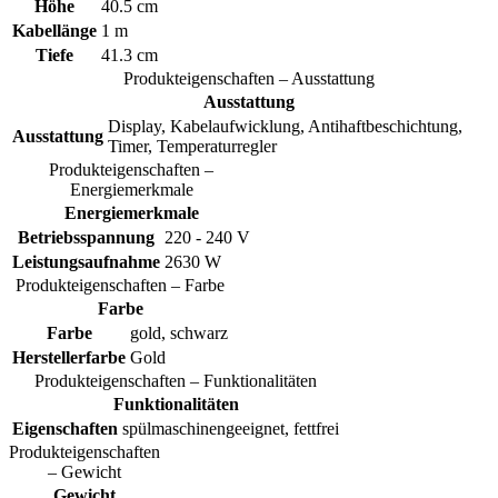
Höhe
40.5 cm
Kabellänge
1 m
Tiefe
41.3 cm
Produkteigenschaften – Ausstattung
Ausstattung
Display, Kabelaufwicklung, Antihaftbeschichtung,
Ausstattung
Timer, Temperaturregler
Produkteigenschaften –
Energiemerkmale
Energiemerkmale
Betriebsspannung
220 - 240 V
Leistungsaufnahme
2630 W
Produkteigenschaften – Farbe
Farbe
Farbe
gold, schwarz
Herstellerfarbe
Gold
Produkteigenschaften – Funktionalitäten
Funktionalitäten
Eigenschaften
spülmaschinengeeignet, fettfrei
Produkteigenschaften
– Gewicht
Gewicht