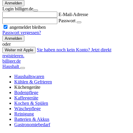
Anmelden
Login billiger.de
E-Mail-Adresse
Passwort
angemeldet bleiben
Passwort vergessen?
Anmelden
oder
Sie haben noch kein Konto? Jetzt direkt
Weiter mit Apple
registrieren.
billiger.de
Haushalt
Haushaltswaren
Kühlen & Gefrieren
Küchengeräte
Bodenpflege
Kaffeegeräte
Kochen & Spülen
Wäschepflege
Reinigung
Batterien & Akkus
Gastronomiebedarf