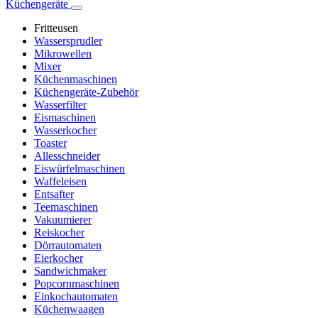
Küchengeräte
Fritteusen
Wassersprudler
Mikrowellen
Mixer
Küchenmaschinen
Küchengeräte-Zubehör
Wasserfilter
Eismaschinen
Wasserkocher
Toaster
Allesschneider
Eiswürfelmaschinen
Waffeleisen
Entsafter
Teemaschinen
Vakuumierer
Reiskocher
Dörrautomaten
Eierkocher
Sandwichmaker
Popcornmaschinen
Einkochautomaten
Küchenwaagen