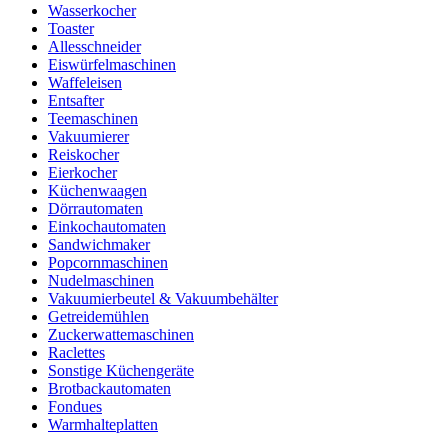
Wasserkocher
Toaster
Allesschneider
Eiswürfelmaschinen
Waffeleisen
Entsafter
Teemaschinen
Vakuumierer
Reiskocher
Eierkocher
Küchenwaagen
Dörrautomaten
Einkochautomaten
Sandwichmaker
Popcornmaschinen
Nudelmaschinen
Vakuumierbeutel & Vakuumbehälter
Getreidemühlen
Zuckerwattemaschinen
Raclettes
Sonstige Küchengeräte
Brotbackautomaten
Fondues
Warmhalteplatten