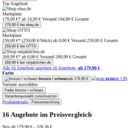
Top Angebote
Marktplatz
179,90 €*
ab 14,99 € Versand
194,89 € Gesamt
179,90 € bei ebay.de
Marktplatz
259,00 €*
(259,00 €/Stück)
ab 0,00 € Versand
259,00 € Gesamt
259,00 € bei OTTO
269,99 €*
ab 0,00 € Versand
269,99 € Gesamt
269,99 € bei ninjakitchen.de
Alle 16 Angebote anzeigen
16 Angebote
ab 179,90 €
Farbe
grau
ab 139
bronze / schwarz
ab 179,90 €
Variante auswählen
Farbe
bronze / schwarz
Variantenauswahl zurücksetzen
Produktdetails
Preisentwicklung
16 Angebote im Preisvergleich
Neu ab 179,90 € - 328,36 €