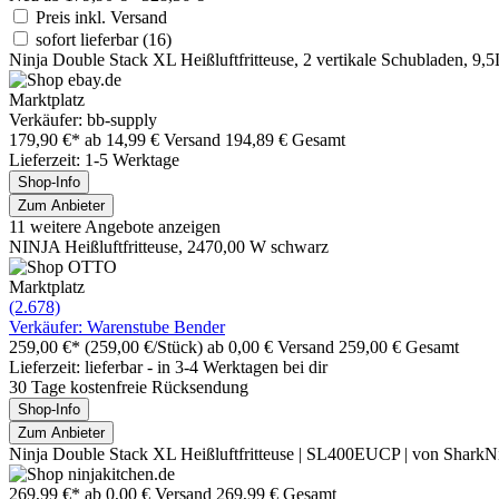
Preis inkl. Versand
sofort lieferbar
(16)
Ninja Double Stack XL Heißluftfritteuse, 2 vertikale Schubladen, 
Marktplatz
Verkäufer: bb-supply
179,90 €*
ab 14,99 € Versand
194,89 € Gesamt
Lieferzeit: 1-5 Werktage
Shop-Info
Zum Anbieter
11 weitere Angebote anzeigen
NINJA Heißluftfritteuse, 2470,00 W schwarz
Marktplatz
(2.678)
Verkäufer: Warenstube Bender
259,00 €*
(259,00 €/Stück)
ab 0,00 € Versand
259,00 € Gesamt
Lieferzeit: lieferbar - in 3-4 Werktagen bei dir
30 Tage kostenfreie Rücksendung
Shop-Info
Zum Anbieter
Ninja Double Stack XL Heißluftfritteuse | SL400EUCP | von SharkN
269,99 €*
ab 0,00 € Versand
269,99 € Gesamt