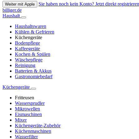
Sie haben noch kein Konto? Jetzt direkt registrieren
Weiter mit Apple
billiger.de
Haushalt
Haushaltswaren
Kühlen & Gefrieren
Küchengeräte
Bodenpflege
Kaffeegeräte
Kochen & Spülen
Wäschepflege
Reinigung
Batterien & Akkus
Gastronomiebedarf
Küchengeräte
Fritteusen
Wassersprudler
Mikrowellen
Eismaschinen
Mixer
Küchengeräte-Zubehör
Küchenmaschinen
Wasserfilter