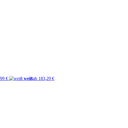
,99 €
weiß
ab 183,29 €