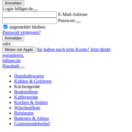
Anmelden
Login billiger.de
E-Mail-Adresse
Passwort
angemeldet bleiben
Passwort vergessen?
Anmelden
oder
Sie haben noch kein Konto? Jetzt direkt
Weiter mit Apple
registrieren.
billiger.de
Haushalt
Haushaltswaren
Kühlen & Gefrieren
Küchengeräte
Bodenpflege
Kaffeegeräte
Kochen & Spülen
Wäschepflege
Reinigung
Batterien & Akkus
Gastronomiebedarf