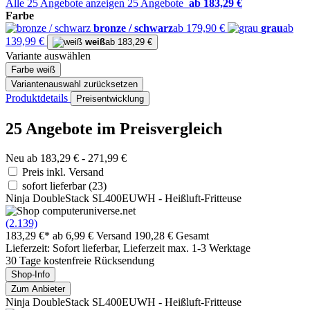
Alle 25 Angebote anzeigen
25 Angebote
ab 183,29 €
Farbe
bronze / schwarz
ab 179,90 €
grau
ab
139,99 €
weiß
ab 183,29 €
Variante auswählen
Farbe
weiß
Variantenauswahl zurücksetzen
Produktdetails
Preisentwicklung
25 Angebote im Preisvergleich
Neu ab 183,29 € - 271,99 €
Preis inkl. Versand
sofort lieferbar
(23)
Ninja DoubleStack SL400EUWH - Heißluft-Fritteuse
(2.139)
183,29 €*
ab 6,99 € Versand
190,28 € Gesamt
Lieferzeit: Sofort lieferbar, Lieferzeit max. 1-3 Werktage
30 Tage kostenfreie Rücksendung
Shop-Info
Zum Anbieter
Ninja DoubleStack SL400EUWH - Heißluft-Fritteuse