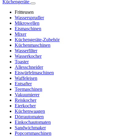
Küchengeräte
Fritteusen
Wassersprudler
Mikrowellen
Eismaschinen
Mixer
Küchengeräte-Zubehör
Küchenmaschinen
Wasserfilter
Wasserkocher
Toaster
Allesschneider
Eiswürfelmaschinen
Waffeleisen
Entsafter
Teemaschinen
Vakuumierer
Reiskocher
Eierkocher
Küchenwaagen
Dörrautomaten
Einkochautomaten
Sandwichmaker
Popcornmaschinen