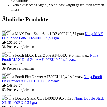
Gesamtbreite
Kein akustisches Signal, wenn das Gargut geschüttelt werden
muss
Ähnliche Produkte
Ninja MAX
Dual Zone 6-in-1 DZ400EU 9,5 l grau
ab
155,90 €*
36 Preise vergleichen
Ninja
Foodi MAX Dual Zone AF400EU 9,5 l schwarz
ab
152,59 €*
39 Preise vergleichen
Ninja Foodi
FlexDrawer AF500EU 10,4 l schwarz
ab
148,96 €*
63 Preise vergleichen
Ninja Double Stack
XL SL400EU 9,5 l grau
ab
139,99 €*